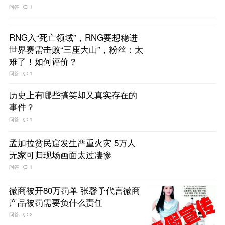
问答
1
RNG入“死亡领域”，RNG要想稳进
世界赛需击败“三座大山”，粉丝：太
难了！如何评价？
问答
1
历史上有哪些搞笑却又真实存在的
事件？
问答
1
孟加拉贫民窟发生严重火灾 5万人
无家可归现场画面太过凄惨
问答
1
微商被开80万罚单 张馨予代言微商
产品被罚需要负什么责任
问答
2