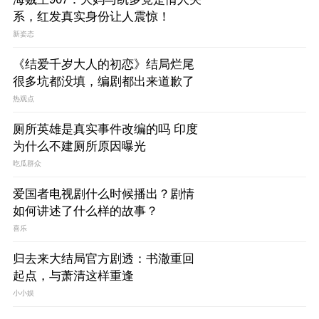
系，红发真实身份让人震惊！
新姿态
《结爱千岁大人的初恋》结局烂尾
很多坑都没填，编剧都出来道歉了
热观点
厕所英雄是真实事件改编的吗 印度
为什么不建厕所原因曝光
吃瓜群众
爱国者电视剧什么时候播出？剧情
如何讲述了什么样的故事？
喜乐
归去来大结局官方剧透：书澈重回
起点，与萧清这样重逢
小小娱