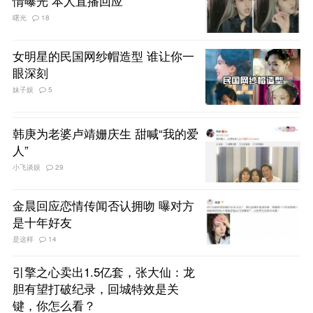
情曝光 本人直播回应
曙光
18
女明星的民国网纱帽造型 谁让你一
眼深刻
妹子娱
5
韩庚为老婆卢靖姗庆生 甜喊“我的爱
人”
小飞谈娱
29
金晨回应恋情传闻否认拥吻 曝对方
是十年好友
是这样
14
引擎之心卖出1.5亿套，张大仙：龙
胆有望打破纪录，回城特效是关
键，你怎么看？