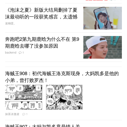
《泡沫之夏》新版大结局删掉了夏
沫最动听的一段获奖感言，太遗憾
迷糊蛋。
奔跑吧2第九期鹿晗为什么不在 第9
期鹿晗去哪了没参加原因
backend
1
海贼王908：初代海贼王洛克斯现身，大妈凯多是他的
小弟，曾打败罗杰！
抹茶冰激凌
1
海贼王907：大妈与凯多竟是情人关