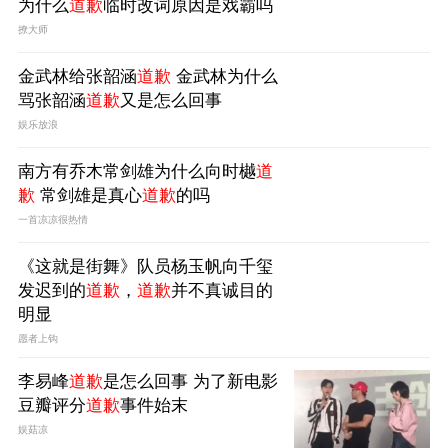
为什么
道歉
临时改词原因是戏霸吗
撩大师
金武林给张韶涵
道歉
金武林为什么
骂张韶涵
道歉
又是怎么回事
娱乐放浪
南方有乔木常剑雄为什么向时樾
道
歉
常剑雄是真心
道歉
的吗
一首凉凉很热情
《这就是街舞》队员杨玉帆向千玺
发迟到的
道歉
，
道歉
并不真诚目的
明显
愿者上钩
李易峰
道歉
是怎么回事 为了新电影
豆瓣评分
道歉
事件始末
娱菇凉