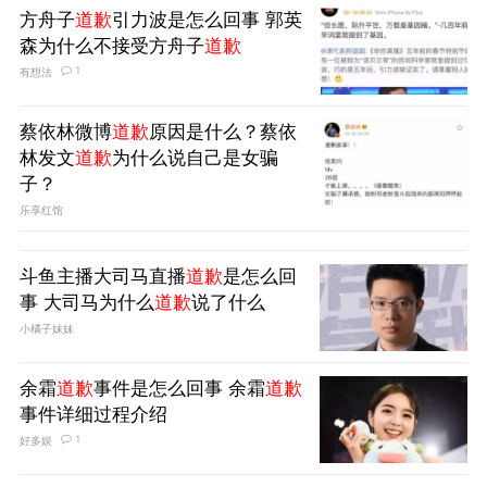
方舟子
道歉
引力波是怎么回事 郭英
森为什么不接受方舟子
道歉
1
有想法
蔡依林微博
道歉
原因是什么？蔡依
林发文
道歉
为什么说自己是女骗
子？
乐享红馆
斗鱼主播大司马直播
道歉
是怎么回
事 大司马为什么
道歉
说了什么
小橘子妹妹
余霜
道歉
事件是怎么回事 余霜
道歉
事件详细过程介绍
1
好多娱