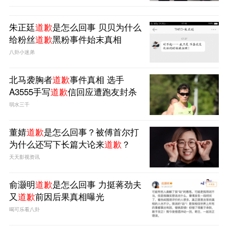
朱正廷
道歉
是怎么回事 贝贝为什么
给粉丝
道歉
黑粉事件始末真相
八卦小迷弟
北马袭胸者
道歉
事件真相 选手
A3555手写
道歉
信回应遭跑友封杀
弱水三千
董婧
道歉
是怎么回事？被傅首尔打
为什么还写下长篇大论来
道歉
？
天天影视资讯
俞灏明
道歉
是怎么回事 力挺蒋劲夫
又
道歉
前因后果真相曝光
喝可乐看八卦