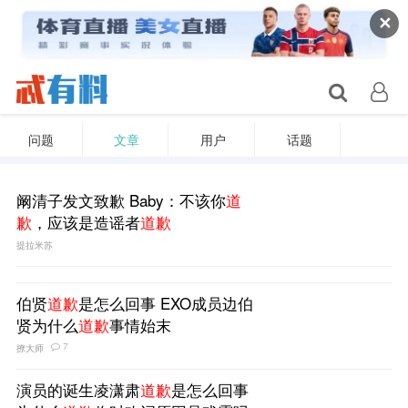
✕
问题
文章
用户
话题
阚清子发文致歉 Baby：不该你
道
歉
，应该是造谣者
道歉
提拉米苏
伯贤
道歉
是怎么回事 EXO成员边伯
贤为什么
道歉
事情始末
7
撩大师
演员的诞生凌潇肃
道歉
是怎么回事