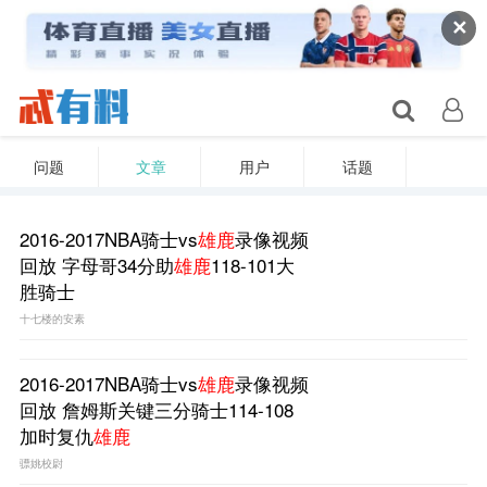
✕
问题
文章
用户
话题
2016-2017NBA骑士vs
雄鹿
录像视频
回放 字母哥34分助
雄鹿
118-101大
胜骑士
十七楼的安素
2016-2017NBA骑士vs
雄鹿
录像视频
回放 詹姆斯关键三分骑士114-108
加时复仇
雄鹿
骠姚校尉