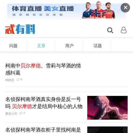
✕
问题
文章
用户
话题
柯南中
贝尔摩德
、雪莉与琴酒的情
感纠葛
9
旸晓昆
名侦探柯南琴酒真实身份是反一号
吗
贝尔摩德
才是结局中核心的人物
2
蘑菇小街
名侦探柯南琴酒在柜子里找柯南是