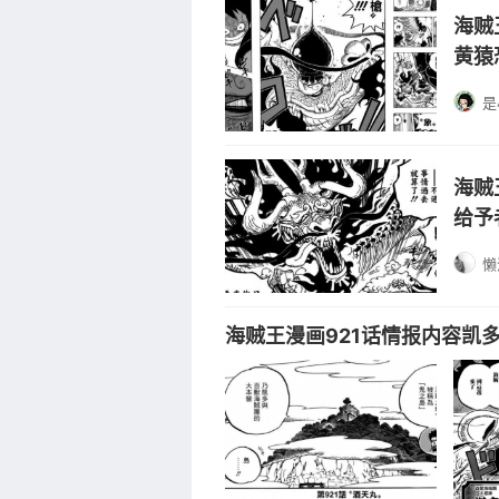
海贼
黄猿
是
海贼
给予
懒
海贼王漫画921话情报内容凯