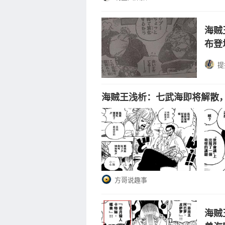
海贼
布登
提
海贼王浅析：七武海即将解散
方哥说趣事
海贼