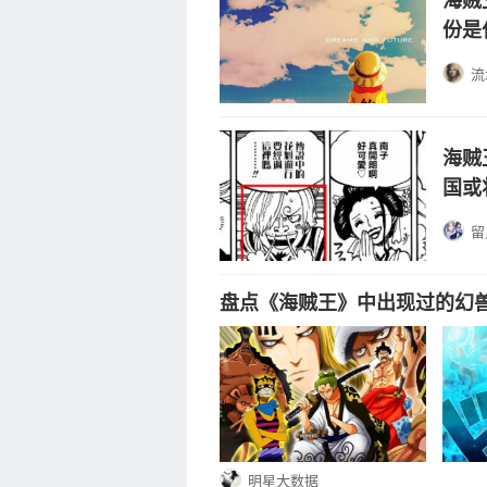
海贼
份是
流
海贼
国或
留
盘点《海贼王》中出现过的幻
明星大数据