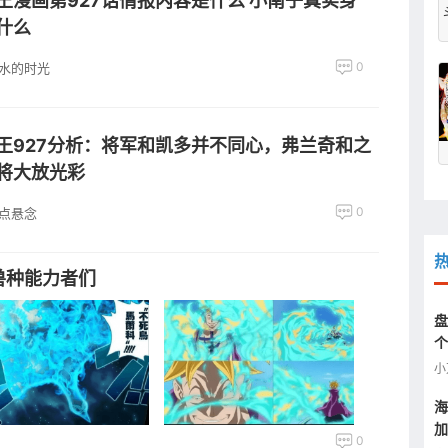
王漫画第927话情报内容是什么 小南子真实身
什么
0
水的时光
王927分析：将军和凯多并不同心，弗兰奇和之
将大放光彩
0
点悬念
兽种能力者们
盘
个
贼
小
海
加
0