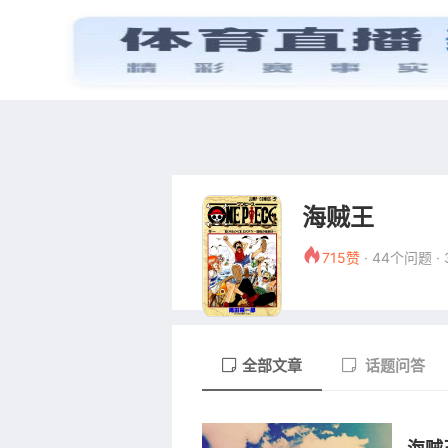
首页
电视剧
海贼王
715赞
· 44个问题 ·
全部文章
话题问答