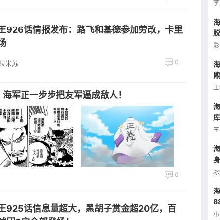
了
李
海
王926话情报发布：路飞和基德参加劳改，卡里
脱
场
告
影
0
拉米苏
海
熊
害
王
，海军正一步步把友军逼成敌人！
海
库
集
王
海
身
到
冰
0
海
8
王925话信息量超大，黑胡子赏金超20亿，百
档
小