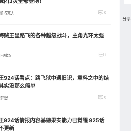
贼团3灾全部登场！
0
橘巧克力
分享
海贼王里路飞的各种越级战斗，主角光环太强
1
卜剧场
王924话看点：路飞狱中遇旧识，意料之中的结
其实没那么简单
0
T梦想
王924话情报内容基德果实能力已觉醒 925话
不更新