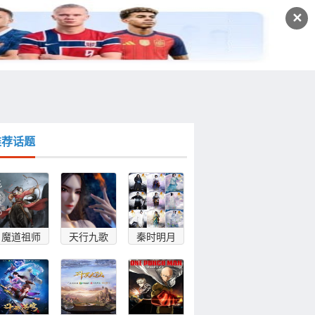
发文
✕
登录
注册
推荐话题
魔道祖师
天行九歌
秦时明月