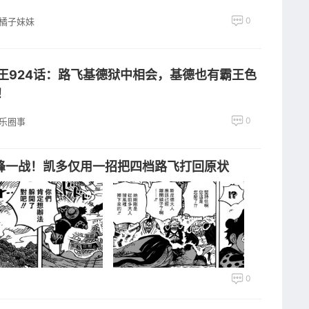
0
橘子妹妹
王924话：路飞基德狱中相会，基德也有霸王色
！
0
乐圈事
巅峰一战！凯多仅用一招把四档路飞打回原状
0