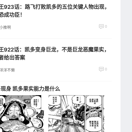
王923话：路飞打败凯多的五位关键人物出现，
恐成功臣！
0
小推啊
王922话：凯多变身巨龙，不是巨龙恶魔果实，
者给出答案
0
洋洋不懒
多现身 凯多果实能力是什么