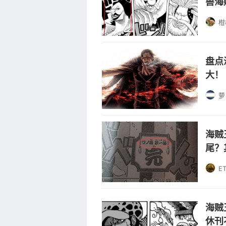
兽海
柑
盘点
大！
萝
海贼
尾？
E
海贼
休刊