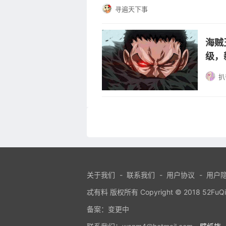
寻遍天下事
海贼
级，
扒
关于我们
-
联系我们
-
用户协议
-
用户
忒有料 版权所有 Copyright © 2018 52FuQing.
备案：变更中