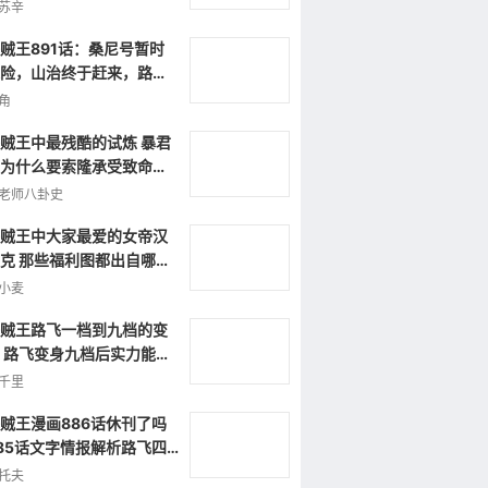
吗
苏辛
贼王891话：桑尼号暂时
险，山治终于赶来，路飞
急
角
贼王中最残酷的试炼 暴君
为什么要索隆承受致命伤
？
老师八卦史
贼王中大家最爱的女帝汉
克 那些福利图都出自哪
？
小麦
贼王路飞一档到九档的变
 路飞变身九档后实力能达
什么程度
千里
贼王漫画886话休刊了吗
85话文字情报解析路飞四
时间结束
托夫