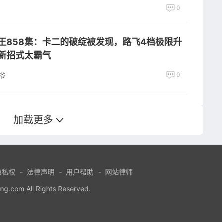
0
王858集：卡二的破绽被发现，路飞4档极限升
新招式太霸气
0
爷
加载更多
隐私权
-
法律声明
-
用户帮助
-
网站律师
com All Rights Reserved.