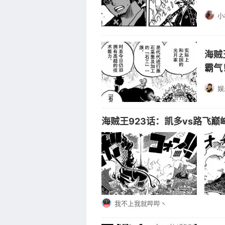
小
海贼
霸气
娱
海贼王923话：凯多vs路飞
我不上我就哔哔丶