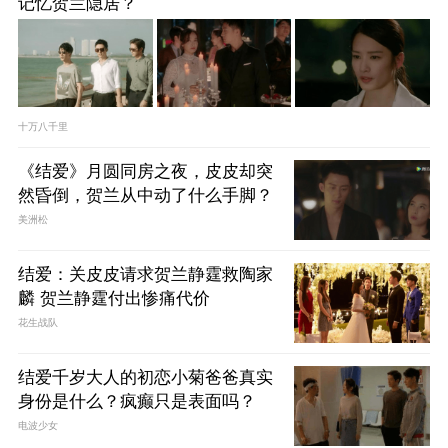
记忆贺兰隐居？
十万八千里
《结爱》月圆同房之夜，皮皮却突
然昏倒，贺兰从中动了什么手脚？
美洲松
结爱：关皮皮请求贺兰静霆救陶家
麟 贺兰静霆付出惨痛代价
花生战队
结爱千岁大人的初恋小菊爸爸真实
身份是什么？疯癫只是表面吗？
电波少女