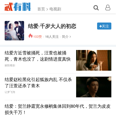
首页 >
电视剧
结爱·千岁大人的初恋
关注
103赞
· 16人关注 ·
简介
结爱方近雪被捅死，汪萱也被捅
死，青木也没了，这剧情进度真快
丽阳看剧
结爱赵松黑化引起狐族内乱 不仅杀
了汪萱还杀了青木
让梦飞翔
结爱：贺兰静霆宽永修鹇集体回到80年代，贺兰为皮皮
损失千万！