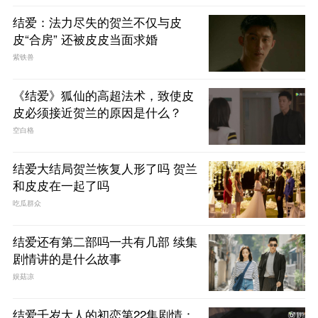
结爱：法力尽失的贺兰不仅与皮
皮“合房” 还被皮皮当面求婚
紫铁兽
《结爱》狐仙的高超法术，致使皮
皮必须接近贺兰的原因是什么？
空白格
结爱大结局贺兰恢复人形了吗 贺兰
和皮皮在一起了吗
吃瓜群众
结爱还有第二部吗一共有几部 续集
剧情讲的是什么故事
娱菇凉
结爱千岁大人的初恋第22集剧情：