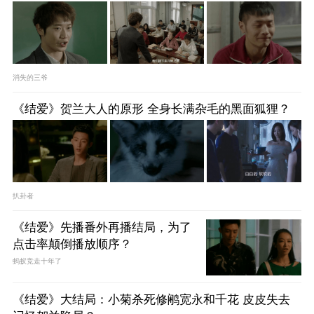
消失的三爷
《结爱》贺兰大人的原形 全身长满杂毛的黑面狐狸？
扒卦者
《结爱》先播番外再播结局，为了
点击率颠倒播放顺序？
蚂蚁竞走十年了
《结爱》大结局：小菊杀死修鹇宽永和千花 皮皮失去