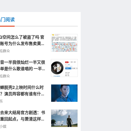
热门阅读
Q空间怎么了被盗了吗 官
账号为什么发布售卖黄色
片视频信息
瓜群众
音一半我很灿烂一半又很
单是什么歌谁唱的 一半一
完整歌词
瓜群众
蝉脱壳2上映时间什么时
？演员阵容都有谁有什么
点呢？
乐
去来大结局官方剧透：书
重回起点，与萧清这样重
小娱