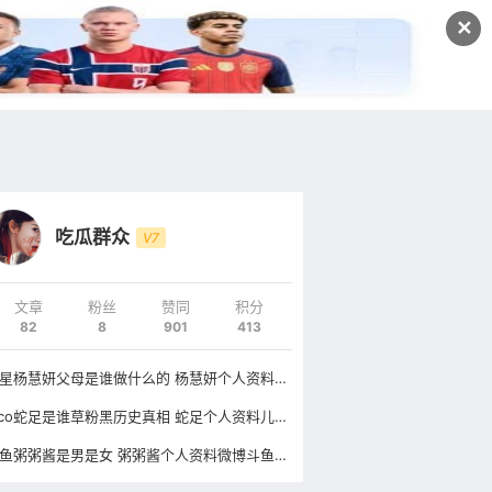
发文
✕
登录
注册
吃瓜群众
V7
文章
粉丝
赞同
积分
82
8
901
413
童星杨慧妍父母是谁做什么的 杨慧妍个人资料年龄微博照片
nico蛇足是谁草粉黑历史真相 蛇足个人资料儿子照片事件
斗鱼粥粥酱是男是女 粥粥酱个人资料微博斗鱼房间号是什么