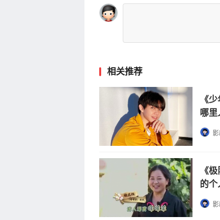
相关推荐
《少
哪里
影
《极
的个
影