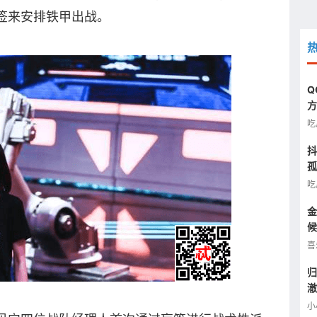
签来安排铁甲出战。
Q
方
图
吃
抖
孤
半
吃
金
候
看
喜
归
澈
逢
小