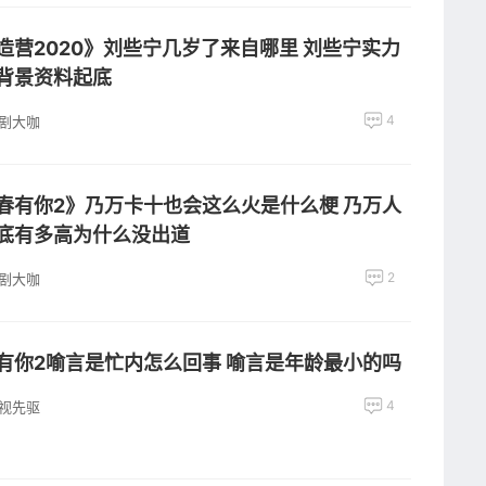
造营2020》刘些宁几岁了来自哪里 刘些宁实力
背景资料起底
4
剧大咖
春有你2》乃万卡十也会这么火是什么梗 乃万人
底有多高为什么没出道
2
剧大咖
有你2喻言是忙内怎么回事 喻言是年龄最小的吗
4
视先驱