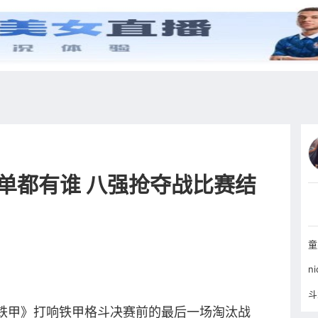
综艺
抖音
更多
单都有谁 八强抢夺战比赛结
铁甲》打响铁甲格斗决赛前的最后一场淘汰战