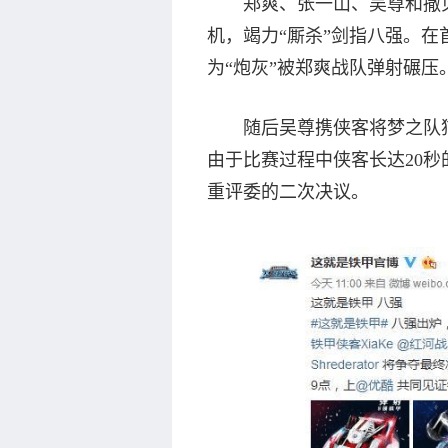
郑爽、张一山、吴尊和撒贝
机，竭力“厮杀”剑指八强。
为“炮灰”被郑爽战队弹射碾压
随后吴尊携侠客将梦之队猫
由于比赛过程中侠客长达20秒
重评委的二次决议。