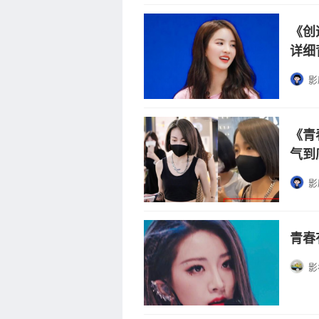
《创
详细
影
《青
气到
影
青春
影