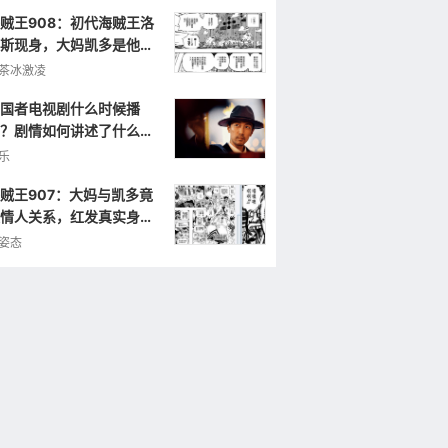
贼王908：初代海贼王洛
斯现身，大妈凯多是他的
弟，曾打败罗杰！
茶冰激凌
国者电视剧什么时候播
？剧情如何讲述了什么样
故事？
乐
贼王907：大妈与凯多竟
情人关系，红发真实身份
人震惊！
姿态