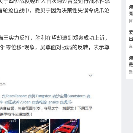
宁四位战队经理人首次通过盲签进行战术性派
海
在首轮抢位战中，撒贝宁因为决策性失误令虎爪沦
克
。
小
抹
爱
王实力反打，胜利在望却遭到郑爽成功上诉，
出
的
喜
的“零位移”现象，吴尊面对战局的反转，表示尊
海
是
让
新