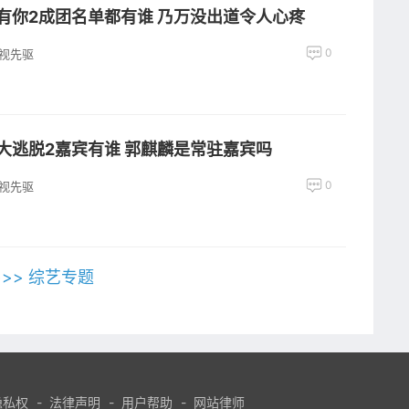
有你2成团名单都有谁 乃万没出道令人心疼
0
视先驱
大逃脱2嘉宾有谁 郭麒麟是常驻嘉宾吗
0
视先驱
>>> 综艺专题
隐私权
-
法律声明
-
用户帮助
-
网站律师