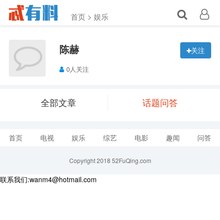
首页 >
娱乐
陈赫
关注
0人关注
全部文章
话题问答
首页
电视
娱乐
综艺
电影
趣闻
问答
Copyright 2018 52FuQing.com
联系我们:wanm4@hotmail.com
壁纸族