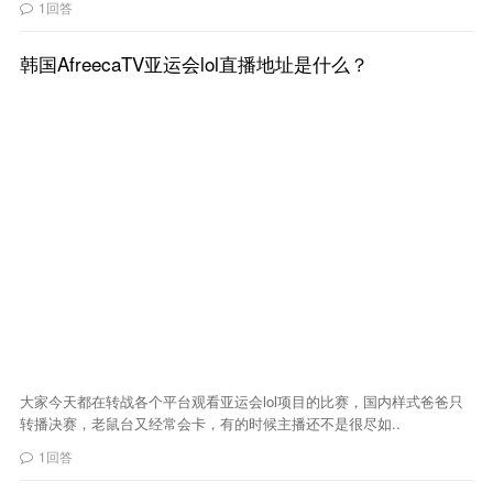
1回答
韩国AfreecaTV亚运会lol直播地址是什么？
大家今天都在转战各个平台观看亚运会lol项目的比赛，国内样式爸爸只
转播决赛，老鼠台又经常会卡，有的时候主播还不是很尽如..
1回答