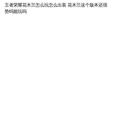
王者荣耀花木兰怎么玩怎么出装 花木兰这个版本还强
势吗能玩吗
王者荣耀中有一个一直非常高人气得女英雄&mdash;&mdash;花木兰，
主要原因就是这个英雄足够秀，会玩得花木兰可以秀得对面一..
1回答