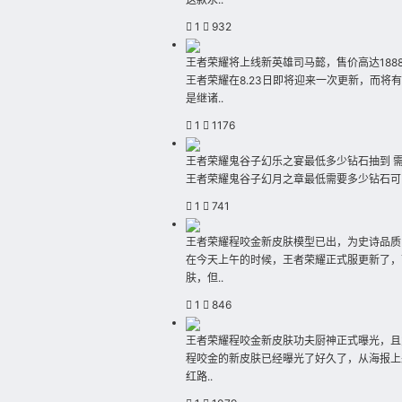
1
932
王者荣耀将上线新英雄司马懿，售价高达188
王者荣耀在8.23日即将迎来一次更新，而将
是继诸..
1
1176
王者荣耀鬼谷子幻乐之宴最低多少钻石抽到 
王者荣耀鬼谷子幻月之章最低需要多少钻石可
1
741
王者荣耀程咬金新皮肤模型已出，为史诗品质
在今天上午的时候，王者荣耀正式服更新了，
肤，但..
1
846
王者荣耀程咬金新皮肤功夫厨神正式曝光，且
程咬金的新皮肤已经曝光了好久了，从海报上
红路..