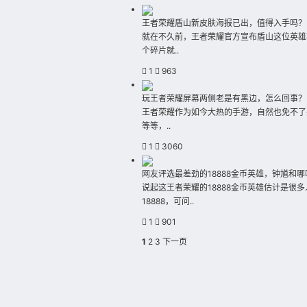
王者荣耀盾山新皮肤海报已出，值得入手吗？
就在不久前，王者荣耀官方宣布盾山这位英雄
个碎片就..
1
963
玩王者荣耀屏幕两侧老是有黑边，怎么回事？
王者荣耀作为如今大热的手游，自然也免不了
等等，..
1
3060
网友评选最差劲的18888金币英雄，钟馗和
说起这王者荣耀的18888金币英雄估计是很
18888，可问..
1
901
1
2
3
下一页