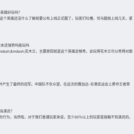
个英雄好玩吗？
这个英雄还没什么了解就要公布上线正式服了，玩家们吐槽，司马懿刚上线几天，紧
版本还强势吗能玩吗
ash;&mdash;花木兰，主要原因就是这个英雄足够秀，会玩得花木兰可以秀得对面
，并产生了最终的冠军。中国队不负众望，在这次的雅加达-巨港亚运会上勇夺王者荣
当演员？
绝的行为，当然啦，对于我们普通玩家来说，至少95％以上的玩家是接触不到演员的，