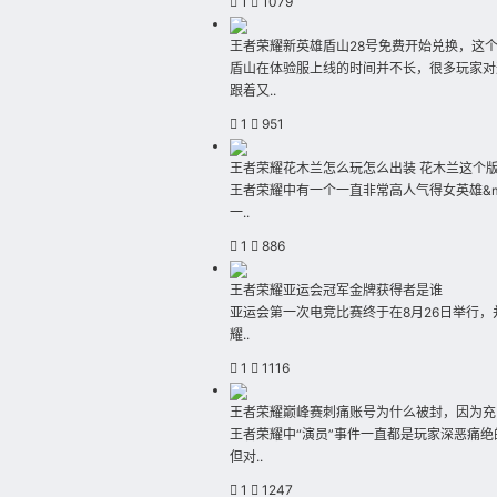
1
1079
王者荣耀新英雄盾山28号免费开始兑换，这
盾山在体验服上线的时间并不长，很多玩家对
跟着又..
1
951
王者荣耀花木兰怎么玩怎么出装 花木兰这个
王者荣耀中有一个一直非常高人气得女英雄&md
一..
1
886
王者荣耀亚运会冠军金牌获得者是谁
亚运会第一次电竞比赛终于在8月26日举行
耀..
1
1116
王者荣耀巅峰赛刺痛账号为什么被封，因为充
王者荣耀中“演员”事件一直都是玩家深恶痛
但对..
1
1247