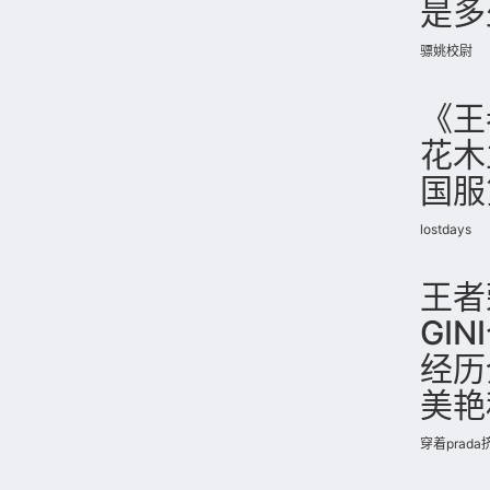
是多
骠姚校尉
《王
花木
国服
lostdays
王者
GI
经历
美艳
穿着prad