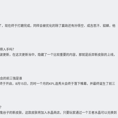
了，现在终于打磨完成，同样会被优化的除了嬴政还有孙悟空、成吉思汗、貂蝉，他
得入手吗？
波更新，在这次更新当中，隐藏了一个比较重要的内容，那就是后羿新皮肤的上线，
大会的前三强是谁
终于开启，8月15日，历时一个月的KPL选秀大会终于落下帷幕，并最终诞生了前三
？
鬼谷子的新皮肤，这款皮肤将加入水晶商店，只要玩家通过一个王者水晶可以兑换到