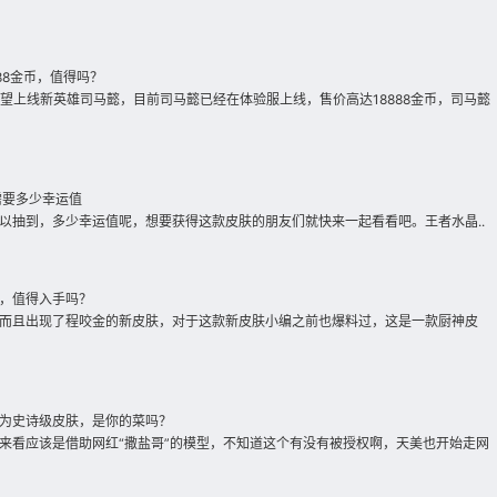
88金币，值得吗？
有望上线新英雄司马懿，目前司马懿已经在体验服上线，售价高达18888金币，司马懿
需要多少幸运值
以抽到，多少幸运值呢，想要获得这款皮肤的朋友们就快来一起看看吧。王者水晶..
，值得入手吗？
而且出现了程咬金的新皮肤，对于这款新皮肤小编之前也爆料过，这是一款厨神皮
为史诗级皮肤，是你的菜吗？
来看应该是借助网红“撒盐哥”的模型，不知道这个有没有被授权啊，天美也开始走网