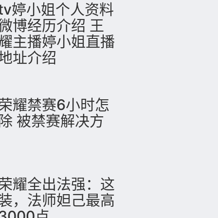
tv婷小姐个人资料
微博经历介绍 王
耀主播婷小姐直播
地址介绍
荣耀禁赛6小时怎
除 被禁赛解决方
荣耀全出法强：这
装，法师妲己最高
3000点