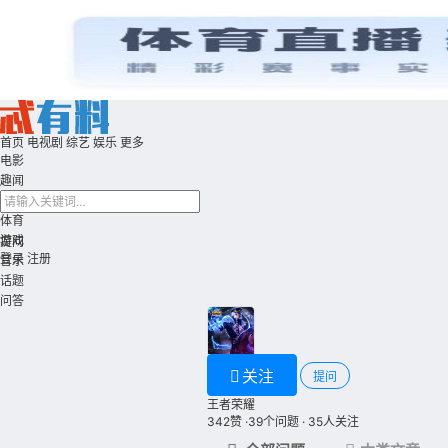
首页
电视剧
综艺
娱乐
更多
电影
趣闻
动漫
体育
游戏
提问
登录
注册
音乐
话题
问答
关注
提问
王者荣耀
342赞
·39个问题 · 35人关注