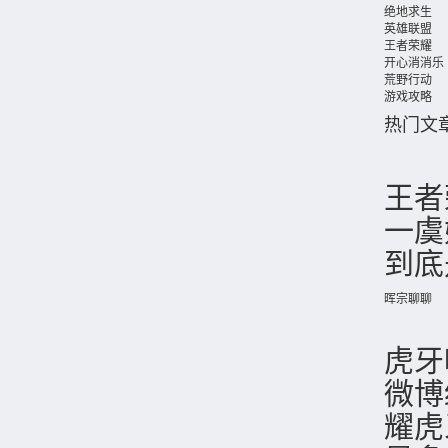
绝地求生
英雄联盟
王者荣耀
开心消消乐
荒野行动
游戏攻略
热门文
王者
一虞
到底
晖宗聊聊
虎牙
微博
耀虎