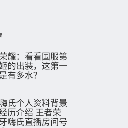
章
荣耀：看看国服第
姬的出装，这第一
是有多水？
嗨氏个人资料背景
经历介绍 王者荣
牙嗨氏直播房间号