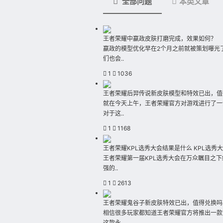
全部问题
本类文章
王者荣耀中嬴政皮肤打磨完成，效果如何？
嬴政的模型优化早在2个月之前就被策划曝光
们也会..
1
1036
王者荣耀后羿传说新皮肤模型和特效已出，值
就在今天上午，王者荣耀官方对游戏进行了一
对于这..
1
1168
王者荣耀KPL选秀大会结果是什么 KPL选秀
王者荣耀第一届KPL选秀大会在万众瞩目之下
强的..
1
2613
王者荣耀鬼谷子新皮肤特效已出，值得兑换吗
相信很多玩家都知道王者荣耀官方将推出一款
这款永..