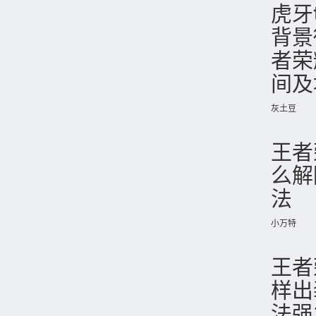
虎牙
背景
者荣
间及
灰土豆
王者
么解
法
小万特
王者
样出
法强