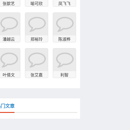
张歆艺
喻可欣
凤飞飞
潘越云
郑裕玲
陈淑桦
叶倩文
张艾嘉
利智
热门文章