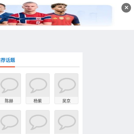
发文
✕
登录
注册
推荐话题
陈赫
杨紫
吴京