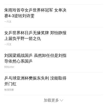
朱雨玲首夺女乒世界杯冠军 女单决
赛4-3逆转刘诗雯
一只支
女乒世界杯日乒无缘奖牌 郑怡静报
上届负平野一箭之仇
一只支
刘国梁观战国乒 虽然卸任但是刘指
导依然心系国乒
阿特otter
乒乓球亚洲杯樊振东失利 没能取得
开门红
楠溪陈酿
加载更多