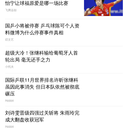
怡宁让球福原爱是哪一场比赛
飞腾远创
国乒小将被停赛 乒乓球陈可个人资
料微博为什么停赛事件真相
叨文艺
超级大冷！张继科输给葡萄牙人首
轮出局 毫无还手之力
小托夫
国际乒联11月世界排名许昕张继科
虽因此事消失 但日本队依然被彻底
碾压
Hobbit
刘诗雯晋级四强过关斩将 朱雨玲完
成大翻盘收获冠军
Hobbit