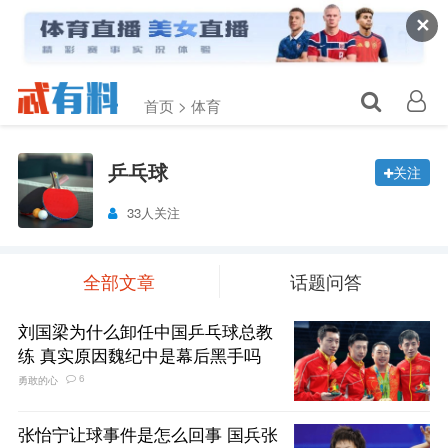
✕
首页 >
体育
乒乓球
关注
33人关注
全部文章
话题问答
刘国梁为什么卸任中国乒乓球总教
练 真实原因魏纪中是幕后黑手吗
6
勇敢的心
张怡宁让球事件是怎么回事 国兵张