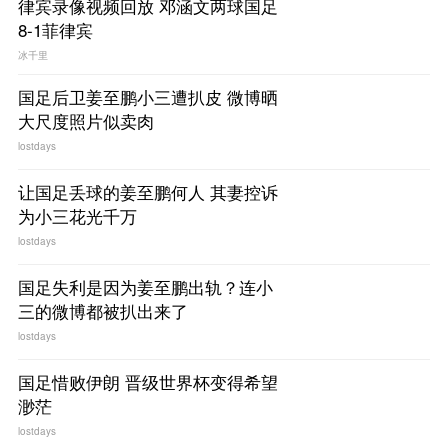
律宾录像视频回放 邓涵文两球国足
8-1菲律宾
冰千里
国足后卫姜至鹏小三遭扒皮 微博晒
大尺度照片似卖肉
lostdays
让国足丢球的姜至鹏何人 其妻控诉
为小三花光千万
lostdays
国足失利是因为姜至鹏出轨？连小
三的微博都被扒出来了
lostdays
国足惜败伊朗 晋级世界杯变得希望
渺茫
lostdays