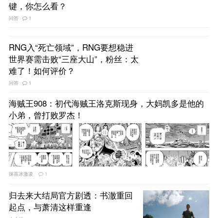
键，你怎么看？
问答
1
RNG入“死亡领域”，RNG要想稳进
世界赛需击败“三座大山”，粉丝：太
难了！如何评价？
问答
1
海贼王908：初代海贼王洛克斯现身，大妈凯多是他的
小弟，曾打败罗杰！
抹茶冰激凌
1
归去来大结局官方剧透：书澈重回
起点，与萧清这样重逢