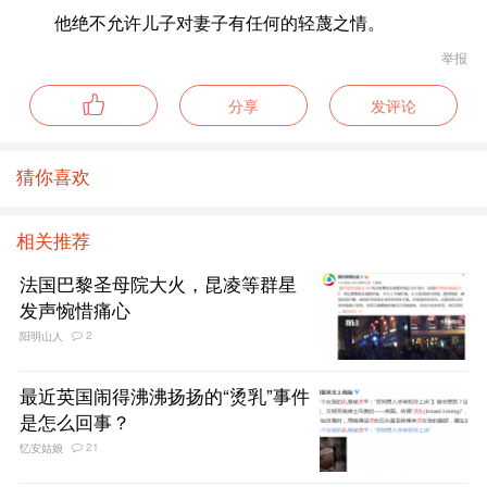
他绝不允许儿子对妻子有任何的轻蔑之情。
举报
分享
发评论
猜你喜欢
相关推荐
法国巴黎圣母院大火，昆凌等群星
发声惋惜痛心
2
阳明山人
最近英国闹得沸沸扬扬的“烫乳”事件
是怎么回事？
21
忆安姑娘