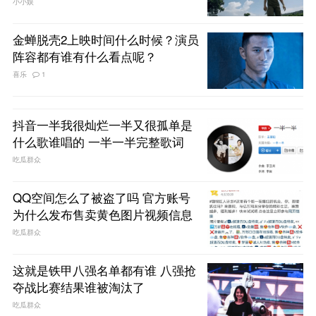
小小娱
金蝉脱壳2上映时间什么时候？演员
阵容都有谁有什么看点呢？
喜乐
1
抖音一半我很灿烂一半又很孤单是
什么歌谁唱的 一半一半完整歌词
吃瓜群众
QQ空间怎么了被盗了吗 官方账号
为什么发布售卖黄色图片视频信息
吃瓜群众
这就是铁甲八强名单都有谁 八强抢
夺战比赛结果谁被淘汰了
吃瓜群众