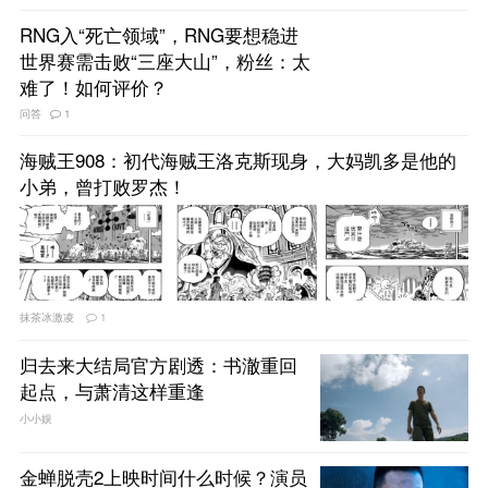
RNG入“死亡领域”，RNG要想稳进
世界赛需击败“三座大山”，粉丝：太
难了！如何评价？
问答
1
海贼王908：初代海贼王洛克斯现身，大妈凯多是他的
小弟，曾打败罗杰！
抹茶冰激凌
1
归去来大结局官方剧透：书澈重回
起点，与萧清这样重逢
小小娱
金蝉脱壳2上映时间什么时候？演员