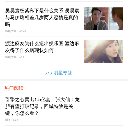
吴昊宸杨紫私下是什么关系 吴昊宸
与马伊琍相差几岁两人恋情是真的
吗
23
影剧大咖
渡边麻友为什么退出娱乐圈 渡边麻
友得了什么病现状如何
4
影剧大咖
>>> 明星专题
热门阅读
引擎之心卖出1.5亿套，张大仙：龙
胆有望打破纪录，回城特效是关
键，你怎么看？
问答
1