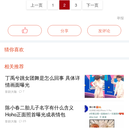
上一页
1
2
3
下一页
举报
分享
发评论
猜你喜欢
相关推荐
丁禹兮跳女团舞是怎么回事 具体详
情画面曝光
7
影剧大咖
陈小春二胎儿子名字有什么含义
Hoho正面照首曝光成表情包
25
影剧大咖