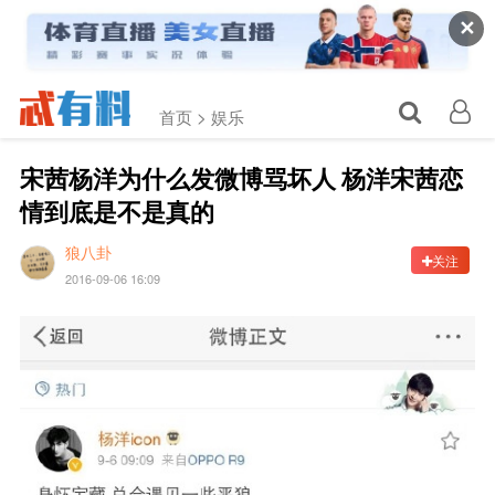
✕
首页 >
娱乐
宋茜杨洋为什么发微博骂坏人 杨洋宋茜恋
情到底是不是真的
狼八卦
关注
2016-09-06 16:09