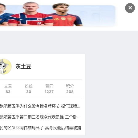
发文
✕
登录
注册
灰土豆
文章
粉丝
赞同
积分
83
30
1227
208
奔跑吧第五季为什么没有撕名牌环节 捏气球喷水枪有什么意义
奔跑吧第五季第二期三名观众代表是谁 三个卧底解决不了一只大黑牛
民的名义祁同伟结局死了 高育良最后结局被捕