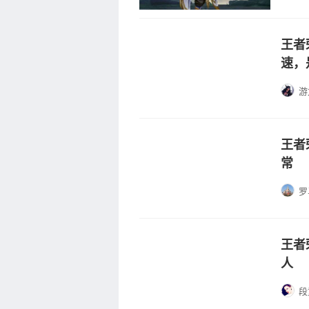
王者
速，
游
王者
常
罗
王者
人
段