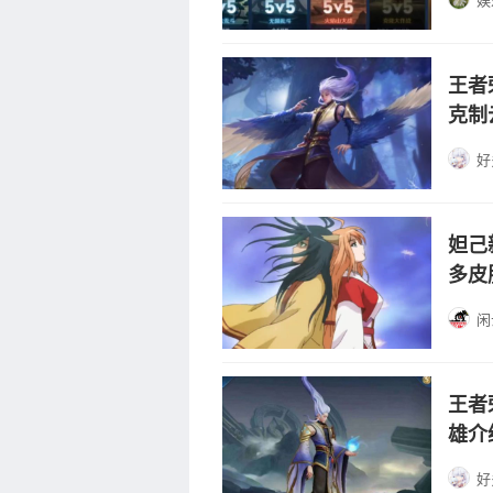
娱
王者
克制
好
妲己
多皮
闲
王者
雄介
好