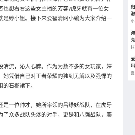
归
否也想看看这些女主播的芳容?虎牙就有一位女
澈
就是婷小姐。接下来
爱
福清网小编为大家介绍一
逢
小
海
克
小
抹
爱
出
清流，沁人心脾。作为为数不多的女玩家，婷
的
喜
，她凭借自己对王者荣耀的独到见解以及强悍的
姐的石榴裙下。
是一位帅才，她所率领的吕绿妖战队，在虎牙
为了众多战队头疼的对手，更是和八强战队，鏖