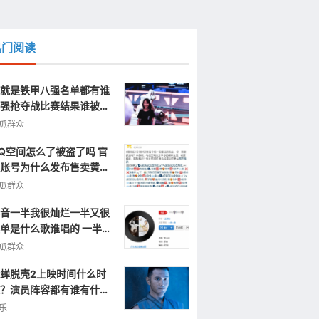
热门阅读
就是铁甲八强名单都有谁
强抢夺战比赛结果谁被淘
了
瓜群众
Q空间怎么了被盗了吗 官
账号为什么发布售卖黄色
片视频信息
瓜群众
音一半我很灿烂一半又很
单是什么歌谁唱的 一半一
完整歌词
瓜群众
蝉脱壳2上映时间什么时
？演员阵容都有谁有什么
点呢？
乐