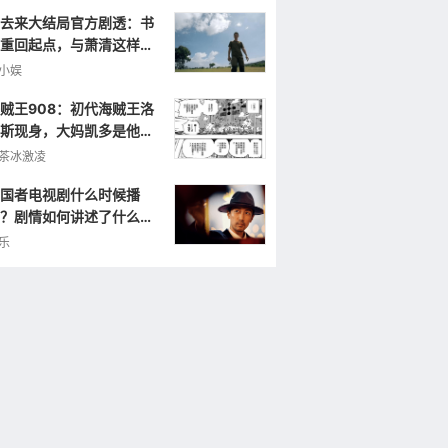
去来大结局官方剧透：书
重回起点，与萧清这样重
小娱
贼王908：初代海贼王洛
斯现身，大妈凯多是他的
弟，曾打败罗杰！
茶冰激凌
国者电视剧什么时候播
？剧情如何讲述了什么样
故事？
乐