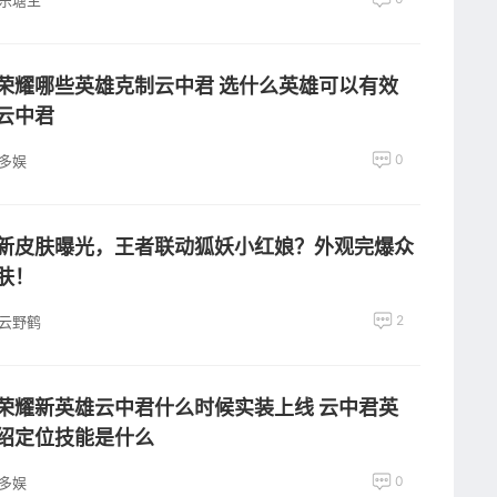
乐塘主
荣耀哪些英雄克制云中君 选什么英雄可以有效
云中君
0
多娱
新皮肤曝光，王者联动狐妖小红娘？外观完爆众
肤！
2
云野鹤
荣耀新英雄云中君什么时候实装上线 云中君英
绍定位技能是什么
0
多娱