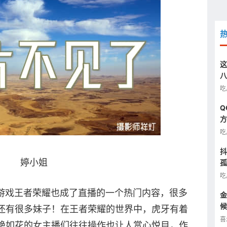
这
八
汰
吃
Q
方
图
吃
抖
婷小姐
孤
半
吃
戏王者荣耀也成了直播的一个热门内容，很多
金
候
还有很多妹子！在王者荣耀的世界中，虎牙有着
看
喜
艳如花的女主播们往往操作也让人赏心悦目，作