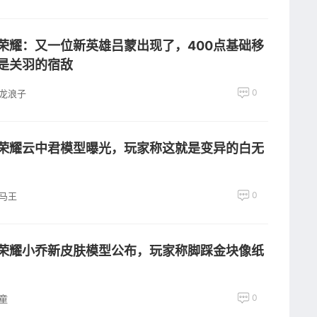
荣耀：又一位新英雄吕蒙出现了，400点基础移
是关羽的宿敌
0
龙浪子
荣耀云中君模型曝光，玩家称这就是变异的白无
0
马王
荣耀小乔新皮肤模型公布，玩家称脚踩金块像纸
0
童