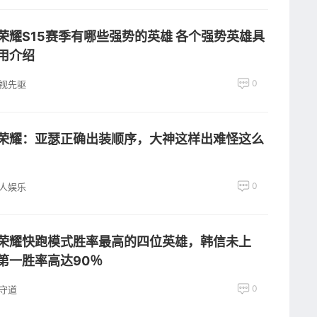
荣耀S15赛季有哪些强势的英雄 各个强势英雄具
用介绍
0
视先驱
荣耀：亚瑟正确出装顺序，大神这样出难怪这么
0
人娱乐
荣耀快跑模式胜率最高的四位英雄，韩信未上
第一胜率高达90％
0
守道