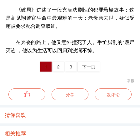
《破局》讲述了一段充满戏剧性的犯罪悬疑故事：这
是高见翔警官生命中最艰难的一天：老母亲去世，疑似受
贿被要求配合调查取证。
在奔丧的路上，他又意外撞死了人。手忙脚乱的“毁尸
灭迹”，他以为生活可以回归到波澜不惊。
1
2
3
下一页
举报
分享
发评论
猜你喜欢
相关推荐