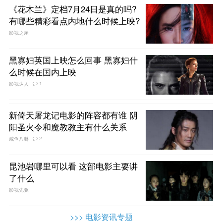
《花木兰》定档7月24日是真的吗?
有哪些精彩看点内地什么时候上映?
影视之屋
黑寡妇英国上映怎么回事 黑寡妇什
么时候在国内上映
1
影视达人
新倚天屠龙记电影的阵容都有谁 阴
阳圣火令和魔教教主有什么关系
2
咸鱼八卦
昆池岩哪里可以看 这部电影主要讲
了什么
影视先驱
>>> 电影资讯专题