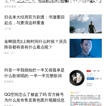
抹茶冰激凌
1
归去来大结局官方剧透：书澈重回
起点，与萧清这样重逢
小小娱
金蝉脱壳2上映时间什么时候？演员
阵容都有谁有什么看点呢？
喜乐
1
抖音一半我很灿烂一半又很孤单是
什么歌谁唱的 一半一半完整歌词
吃瓜群众
QQ空间怎么了被盗了吗 官方账号
为什么发布售卖黄色图片视频信息
吃瓜群众