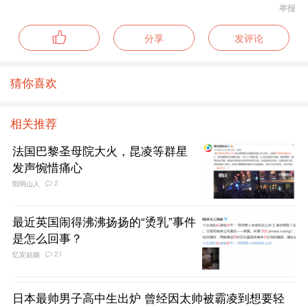
举报
分享
发评论
猜你喜欢
相关推荐
法国巴黎圣母院大火，昆凌等群星
发声惋惜痛心
2
阳明山人
最近英国闹得沸沸扬扬的“烫乳”事件
是怎么回事？
21
忆安姑娘
日本最帅男子高中生出炉 曾经因太帅被霸凌到想要轻