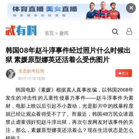
✕
首页 >
趣闻
韩国08年赵斗淳事件经过照片什么时候出
狱 素媛原型娜英还活着么受伤图片
名贵的考拉熊
关注
2017-11-15 13:55
韩国电影《素媛》根据真人真事改编，以韩国2008年
发生的冲击性的儿童性侵暴力事件——赵斗淳事件为素
材，电影上映以后引起不小轰动，光是影片中的残暴程度
就已经让观众看得受不了了。而最近，韩国48万民众请愿
禁止虐童强奸犯赵斗淳出狱，再次引发网友对该事件的关
注，那么，素媛原型娜英还活着么？现在生活状态是怎么
样的？