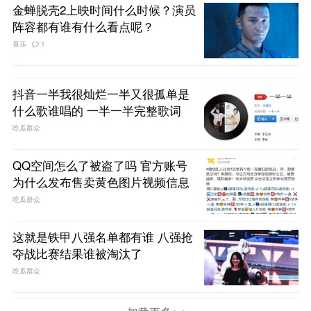
金蝉脱壳2上映时间什么时候？演员
阵容都有谁有什么看点呢？
喜乐
1
抖音一半我很灿烂一半又很孤单是
什么歌谁唱的 一半一半完整歌词
吃瓜群众
QQ空间怎么了被盗了吗 官方账号
为什么发布售卖黄色图片视频信息
吃瓜群众
这就是铁甲八强名单都有谁 八强抢
夺战比赛结果谁被淘汰了
吃瓜群众