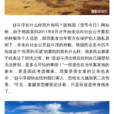
赵斗淳长什么样照片有吗？据韩国《货币今日》网站
称，由于韩国直到2011年9月才开始依法向社会公开重犯
的样貌等个人信息，因而案发当年警方在保护犯人隐私原
则下，并未向社会公开赵斗淳的样貌。韩国民众至今仍不
知道这个“应受到天谴”的重犯到底长什么样。很多民众都基
于此表达了担忧之情，称 “若赵斗淳出狱后住到自己隔壁却
无法辨别，是多么可怕的事情！”一些居住在当年案发地的
家长，更是因此考虑搬家。罪案受害女童的父亲也表
示，“赵斗淳很快会找到我们家人，恐给女儿施加第二次伤
害。”可见，素媛原型娜英还活着，只是应该是终身残疾
了。