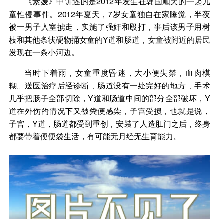
《素媛》中讲述的是2012年发生在韩国顺天的一起儿
童性侵事件。2012年夏天，7岁女童独自在家睡觉，半夜
被一男子入室掳走，实施了强奸和殴打，事后该男子用树
枝和其他条状硬物捅女童的Y道和肠道，女童被附近的居民
发现在一条小河边。
当时下着雨，女童重度昏迷，大小便失禁，血肉模
糊。送医治疗后经诊断，肠道没有一处完好的地方，手术
几乎把肠子全部切除，Y道和肠道中间的部分全部破坏，Y
道在外伤的情况下又被粪便感染，子宫受损，也就是说，
子宫，Y道，肠道都受到重创，安装了人造肛门之后，终身
都要带着便便袋生活，有可能无月经无生育能力。