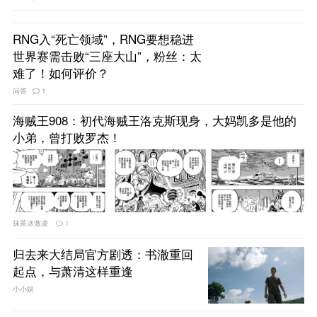
RNG入“死亡领域”，RNG要想稳进
世界赛需击败“三座大山”，粉丝：太
难了！如何评价？
问答
1
海贼王908：初代海贼王洛克斯现身，大妈凯多是他的
小弟，曾打败罗杰！
抹茶冰激凌
1
归去来大结局官方剧透：书澈重回
起点，与萧清这样重逢
小小娱