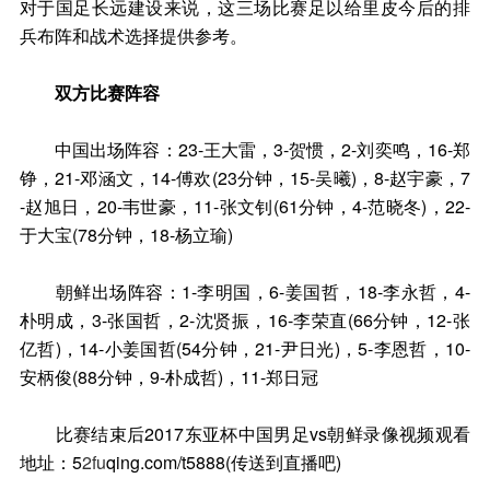
对于国足长远建设来说，这三场比赛足以给里皮今后的排
兵布阵和战术选择提供参考。
双方比赛阵容
中国出场阵容：23-王大雷，3-贺惯，2-刘奕鸣，16-郑
铮，21-邓涵文，14-傅欢(23分钟，15-吴曦)，8-赵宇豪，7
-赵旭日，20-韦世豪，11-张文钊(61分钟，4-范晓冬)，22-
于大宝(78分钟，18-杨立瑜)
朝鲜出场阵容：1-李明国，6-姜国哲，18-李永哲，4-
朴明成，3-张国哲，2-沈贤振，16-李荣直(66分钟，12-张
亿哲)，14-小姜国哲(54分钟，21-尹日光)，5-李恩哲，10-
安柄俊(88分钟，9-朴成哲)，11-郑日冠
比赛结束后2017东亚杯中国男足vs朝鲜录像视频观看
地址：5
2fu
qing.com/t5888(传送到直播吧)