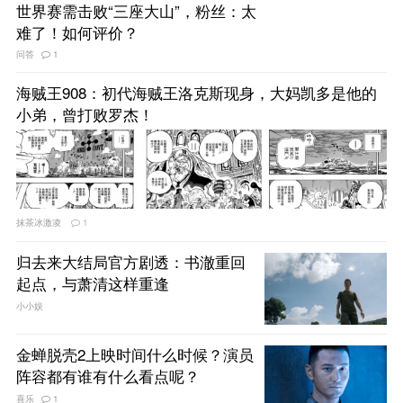
世界赛需击败“三座大山”，粉丝：太
难了！如何评价？
问答
1
海贼王908：初代海贼王洛克斯现身，大妈凯多是他的
小弟，曾打败罗杰！
抹茶冰激凌
1
归去来大结局官方剧透：书澈重回
起点，与萧清这样重逢
小小娱
金蝉脱壳2上映时间什么时候？演员
阵容都有谁有什么看点呢？
喜乐
1