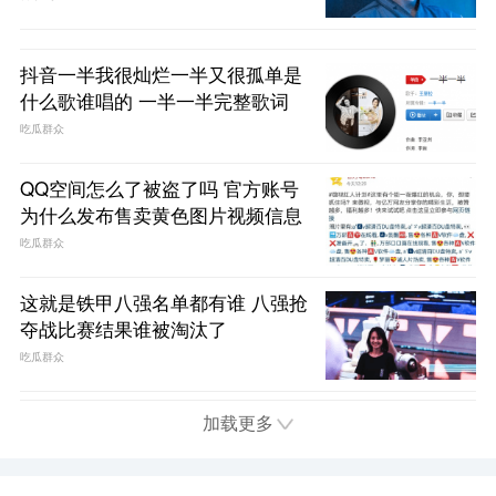
抖音一半我很灿烂一半又很孤单是
什么歌谁唱的 一半一半完整歌词
吃瓜群众
QQ空间怎么了被盗了吗 官方账号
为什么发布售卖黄色图片视频信息
吃瓜群众
这就是铁甲八强名单都有谁 八强抢
夺战比赛结果谁被淘汰了
吃瓜群众
加载更多
首页
电视
娱乐
综艺
电影
趣闻
问答