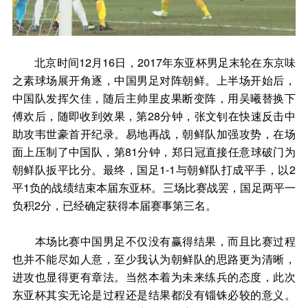
北京时间12月16日，2017年东亚杯男足末轮在东京味
之素球场展开角逐，中国男足对阵朝鲜。上半场开始后，
中国队发挥欠佳，随后主帅里皮果断变阵，用吴曦替换下
傅欢后，随即收到效果，第28分钟，张文钊在快速反击中
助攻韦世豪首开纪录。易地再战，朝鲜队加强攻势，在场
面上压制了中国队，第81分钟，郑日冠直接任意球破门为
朝鲜队扳平比分。最终，国足1-1与朝鲜队打成平手，以2
平1负的战绩结束本届东亚杯。三场比赛战罢，国足两平一
负积2分，已经确定获得本届赛事第三名。
本场比赛中国男足不仅没有赢得结果，而且比赛过程
也并不能尽如人意，至少我认为朝鲜队的思路更为清晰，
进攻也显得更有章法。当然本着为未来练兵的态度，此次
东亚杯其实无论是过程还是结果都没有锱铢必较的意义。