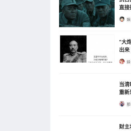
直接
娱
“大
出来
妹
当清
重新
那
财主