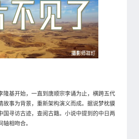
李隆基开始，一直到唐顺宗李诵为止，横跨五代
情故事为背景，重新架构演义而成。据说梦枕貘
中国寻访古迹，查阅古籍。小说中提到的中日两
间轴相吻合。