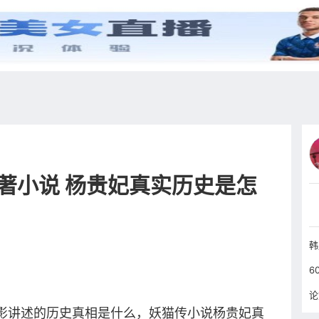
综艺
抖音
更多
著小说 杨贵妃真实历史是怎
韩
论
电影讲述的历史真相是什么，妖猫传小说杨贵妃真