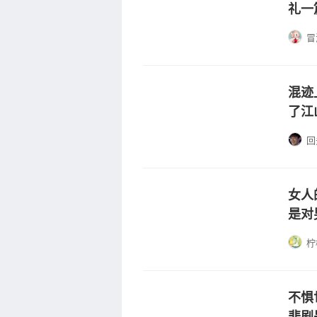
礼一
冒
混迹
了江
回
女人
是对
柠
不惧
悲剧