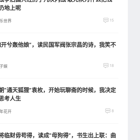
扔地上呢
15
乐世界
炮开兮轰他娘”，读民国军阀张宗昌的诗，我笑不
18
子娱
朝“通天狐狸”袁枚，开始玩聊斋的时候，我决定
思考人生
8
年花开
将临财毋苟得，读成“母狗得”，书生出上联：曲