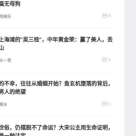
篇无母狗
6
泡娱乐
上海滩的“吴三桂”，中年黄金荣：赢了美人，丢
山
3
头一笑
的不幸，往往从婚姻开始？鱼玄机堕落的背后，
男人的绝望
0
檬水
世俗，仍摆脱不了命运？大宋公主用生命证明，
是一种注定