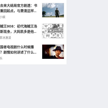
去来大结局官方剧透：书
重回起点，与萧清这样重
小娱
贼王908：初代海贼王洛
斯现身，大妈凯多是他的
弟，曾打败罗杰！
茶冰激凌
国者电视剧什么时候播
？剧情如何讲述了什么样
故事？
乐