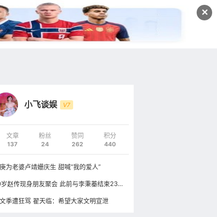
发文
✕
登录
注册
小飞谈娱
V7
文章
粉丝
赞同
积分
137
24
262
440
庚为老婆卢靖姗庆生 甜喊“我的爱人”
60岁赵传现身朋友聚会 此前与李秉蓁结束23年婚姻
文季遭狂骂 翟天临：希望大家文明宣泄