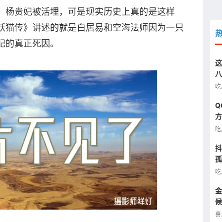
，杨贵妃被活埋，可是现实历史上真的是这样
妖猫传》讲述的就是白居易和空海法师因为一只
妃的真正死因。
这
八
汰
吃
Q
方
图
吃
抖
孤
半
吃
金
候
看
喜