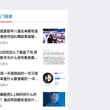
热门阅读
就是铁甲八强名单都有谁
强抢夺战比赛结果谁被淘
了
瓜群众
Q空间怎么了被盗了吗 官
账号为什么发布售卖黄色
片视频信息
瓜群众
音一半我很灿烂一半又很
单是什么歌谁唱的 一半一
完整歌词
瓜群众
蝉脱壳2上映时间什么时
？演员阵容都有谁有什么
点呢？
乐