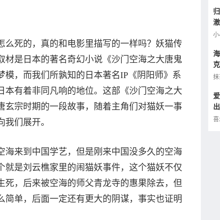
归
澈
逢
小
怎么死的，真的和电影里描写的一样吗？妖猫传
海
取材是日本的著名奇幻小说《沙门空海之大唐鬼
克
梦模，而我们所孰知的日本著名IP《阴阳师》系
小
抹
日本有着非同凡响的地位。这部《沙门空海之大
爱
唐玄宗时期的一段故事，随着主角们对猫妖一事
出
的
喜
向我们展开。
空海来到中国学艺，但是刚来中国没多久的空海
个就是刘云樵家里的闹猫妖事件，这个猫妖不仅
生死，后来被空海的师父青龙寺的惠果除去，但
么简单，后面一定还有更大的阴谋，事实也证明