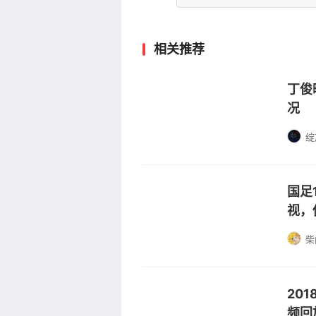
相关推荐
丁俊
况
绽
国足
视，
柴
20
频回