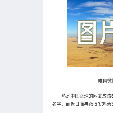
睢冉微
熟悉中国篮球的网友应该
名字，而近日睢冉微博发鸡汤