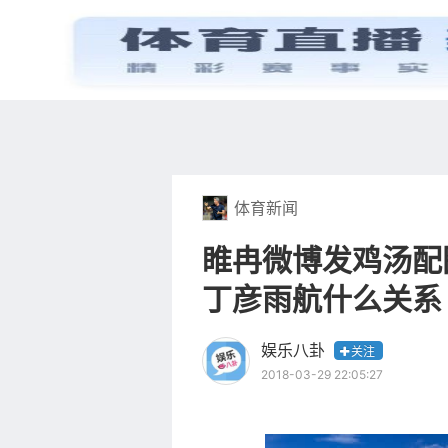
首页
电视剧
体育新闻
睢冉微博发鸡汤配
丁彦雨航什么关系
娱乐八卦
关注
2018-03-29 22:05:27