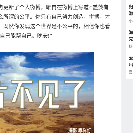
归
冉更新了个人微博，睢冉在微博上写道:“盖茨有
澈
么所谓的公平。你只有自己努力创造，拼搏，才
逢
小
。既然你发现这个世界是不公平的，相信你也看
海
自己能帮自己。晚安!”
克
小
抹
爱
出
的
喜