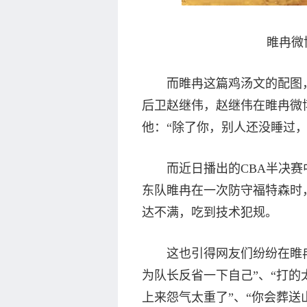
睢冉微
而睢冉这篇鸡汤文的配图
后卫赵继伟，赵继伟在睢冉微博
他：“除了你，别人还没睡过，
而近日播出的CBA半决赛
东队睢冉在一次防守福特森时
达不满，吃到技术犯规。
这也引得网友们纷纷在睢
为队长反省一下自己”、“打
上来怨气太重了”、“你会葬送