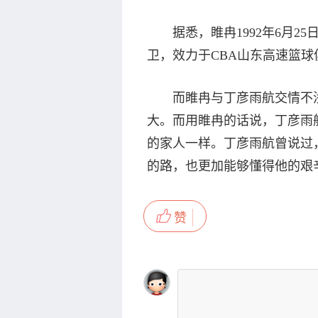
据悉，睢冉1992年6月
卫，效力于CBA山东高速篮球俱乐
而睢冉与丁彦雨航交情不
大。而用睢冉的话说，丁彦雨
的家人一样。丁彦雨航曾说过
的路，也更加能够懂得他的艰
赞