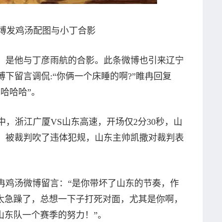
博发鸡汤配图与小丁合影
，是他与丁彦雨航的合影。此条微博也引来辽宁
下留言调侃:“你俩一个床睡的啊?”睢冉回复
哈哈哈”。
中，浙江广厦VS山东高速，开场仅2分30秒，山
，被裁判吹了违体犯规，山东主帅凯撒对裁判表
冉鸡汤微博留言：“是你带坏了山东的节奏，作
的太急躁了，总想一下子打死对面，尤其是你啊，
山东队一个赛季的努力！”。