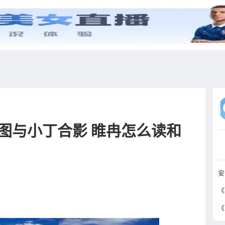
综艺
抖音
更多
图与小丁合影 睢冉怎么读和
安