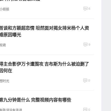
6
小姐姐
首谈和方颖超恋情 坦然面对揭女排米杨个人资
婚原因曝光
9
视君
得主合影伊万卡遭围攻 吉布斯为什么被迫删了
因何在
0
想时光
第九分钟是什么 完整视频内容有哪些
0
有陈词没有滥调