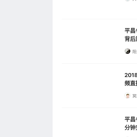
平昌
背后
阳
20
频直
冥
平昌
分钟