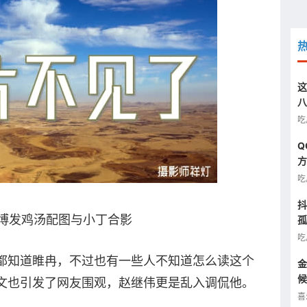
这
八
汰
吃
Q
方
图
吃
抖
博发鸡汤配图与小丁合影
孤
半
吃
都知道睢冉，不过也有一些人不知道怎么读这个
金
候
文也引发了网友围观，赵继伟更是乱入调侃他。
看
喜