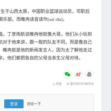
25日生于山西太原，中国职业篮球运动员，司职后
部。而睢冉读音读作[suī rǎn]。
浅，丁彦雨航说睢冉他就像大哥，他们从小玩到
航对于他来讲，跟一般的队友不同，而是像自己
，睢冉就是他的新闻发言人，因为太了解他走过
辛。他们都把各自的父母当亲生父母对待。
举报
© 著作权归作者所有
登录
评论一下