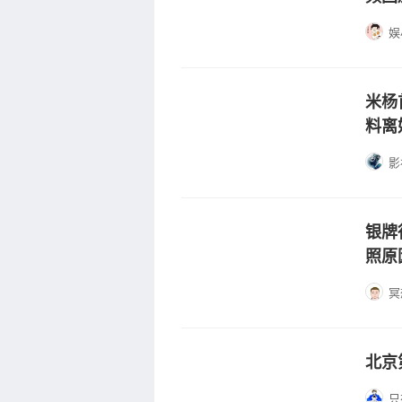
娱
米杨
料离
影
银牌
照原
冥
北京
只