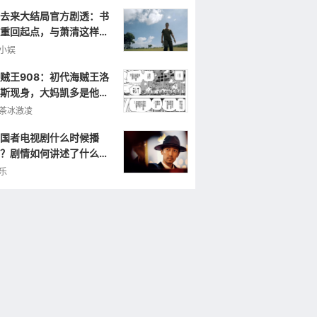
去来大结局官方剧透：书
重回起点，与萧清这样重
小娱
贼王908：初代海贼王洛
斯现身，大妈凯多是他的
弟，曾打败罗杰！
茶冰激凌
国者电视剧什么时候播
？剧情如何讲述了什么样
故事？
乐