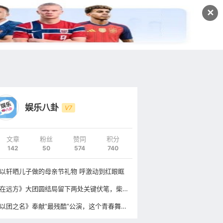
发文
✕
登录
注册
娱乐八卦
V7
文章
粉丝
赞同
积分
142
50
574
740
以轩晒儿子做的母亲节礼物 呼激动到红眼眶
《在远方》大团圆结局留下两处关键伏笔，柴鸥戏份才是弦外之音
《以团之名》奉献“最残酷”公演，这个青春舞台上没有输家