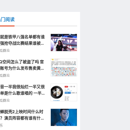
热门阅读
就是铁甲八强名单都有谁
强抢夺战比赛结果谁被淘
了
瓜群众
Q空间怎么了被盗了吗 官
账号为什么发布售卖黄色
片视频信息
瓜群众
音一半我很灿烂一半又很
单是什么歌谁唱的 一半一
完整歌词
瓜群众
蝉脱壳2上映时间什么时
？演员阵容都有谁有什么
点呢？
乐