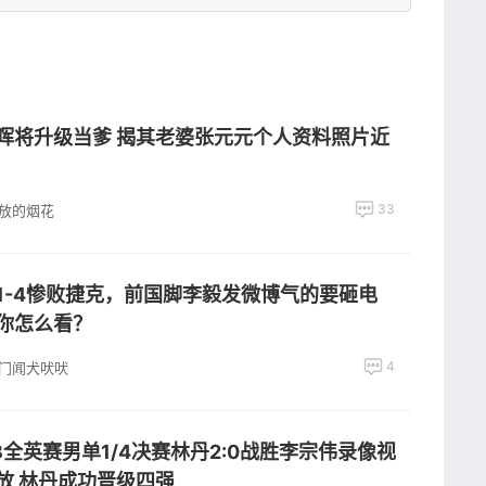
晖将升级当爹 揭其老婆张元元个人资料照片近
33
放的烟花
1-4惨败捷克，前国脚李毅发微博气的要砸电
你怎么看？
4
门闻犬吠吠
18全英赛男单1/4决赛林丹2:0战胜李宗伟录像视
放 林丹成功晋级四强