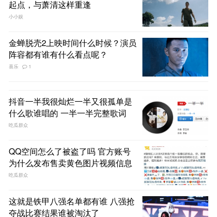
起点，与萧清这样重逢
小小娱
金蝉脱壳2上映时间什么时候？演员
阵容都有谁有什么看点呢？
喜乐
1
抖音一半我很灿烂一半又很孤单是
什么歌谁唱的 一半一半完整歌词
吃瓜群众
QQ空间怎么了被盗了吗 官方账号
为什么发布售卖黄色图片视频信息
吃瓜群众
这就是铁甲八强名单都有谁 八强抢
夺战比赛结果谁被淘汰了