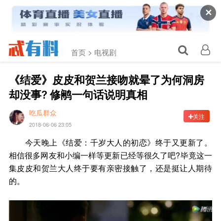
✕
首页 >
电视剧
《结爱》皮皮和贺兰接吻就晕了为何洞房
却没事? 修鹇一句话说明真相
吃瓜群众
关注
2018-06-06 23:05
今天晚上《结爱：千岁大人的初恋》终于又更新了。
相信很多网友和小编一样等更新已经等很久了吧?毕竟这一
集皮皮和贺兰大人终于要有亲密接触了，还是挺让人期待
的。