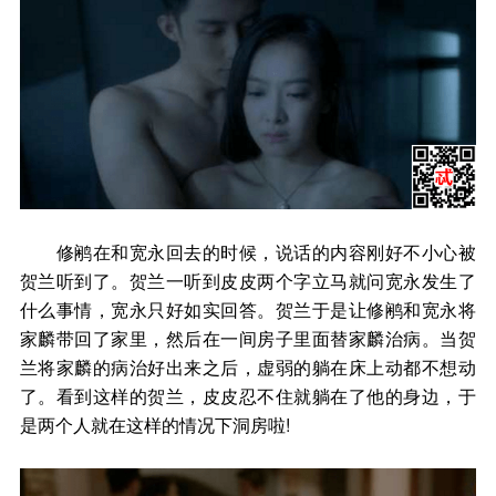
修鹇在和宽永回去的时候，说话的内容刚好不小心被
贺兰听到了。贺兰一听到皮皮两个字立马就问宽永发生了
什么事情，宽永只好如实回答。贺兰于是让修鹇和宽永将
家麟带回了家里，然后在一间房子里面替家麟治病。当贺
兰将家麟的病治好出来之后，虚弱的躺在床上动都不想动
了。看到这样的贺兰，皮皮忍不住就躺在了他的身边，于
是两个人就在这样的情况下洞房啦!