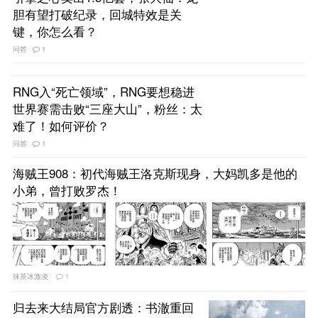
胆有望打破纪录，回城特效是关
键，你怎么看？
问答
1
RNG入“死亡领域”，RNG要想稳进
世界赛需击败“三座大山”，粉丝：太
难了！如何评价？
问答
1
海贼王908：初代海贼王洛克斯现身，大妈凯多是他的
小弟，曾打败罗杰！
抹茶冰激凌
1
归去来大结局官方剧透：书澈重回