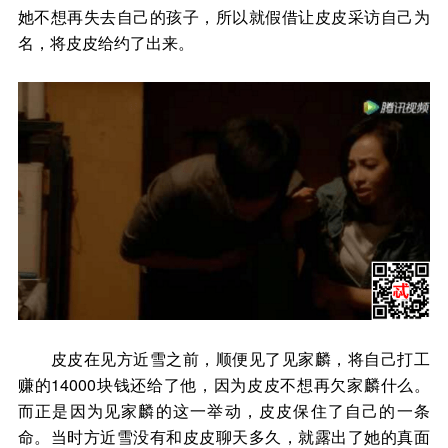
她不想再失去自己的孩子，所以就假借让皮皮采访自己为
名，将皮皮给约了出来。
皮皮在见方近雪之前，顺便见了见家麟，将自己打工
赚的14000块钱还给了他，因为皮皮不想再欠家麟什么。
而正是因为见家麟的这一举动，皮皮保住了自己的一条
命。当时方近雪没有和皮皮聊天多久，就露出了她的真面