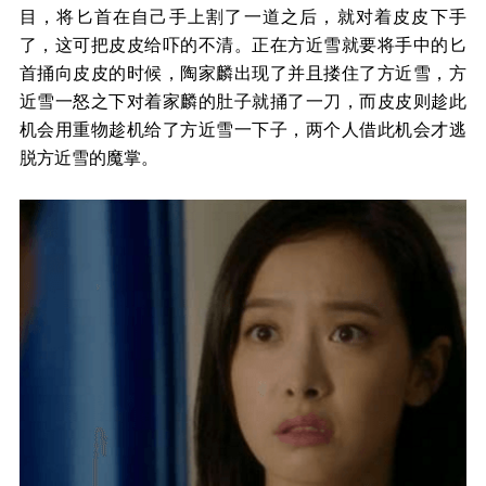
目，将匕首在自己手上割了一道之后，就对着皮皮下手
了，这可把皮皮给吓的不清。正在方近雪就要将手中的匕
首捅向皮皮的时候，陶家麟出现了并且搂住了方近雪，方
近雪一怒之下对着家麟的肚子就捅了一刀，而皮皮则趁此
机会用重物趁机给了方近雪一下子，两个人借此机会才逃
脱方近雪的魔掌。