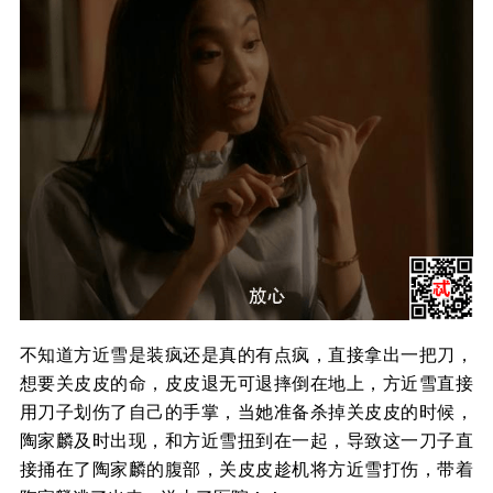
不知道方近雪是装疯还是真的有点疯，直接拿出一把刀，
想要关皮皮的命，皮皮退无可退摔倒在地上，方近雪直接
用刀子划伤了自己的手掌，当她准备杀掉关皮皮的时候，
陶家麟及时出现，和方近雪扭到在一起，导致这一刀子直
接捅在了陶家麟的腹部，关皮皮趁机将方近雪打伤，带着