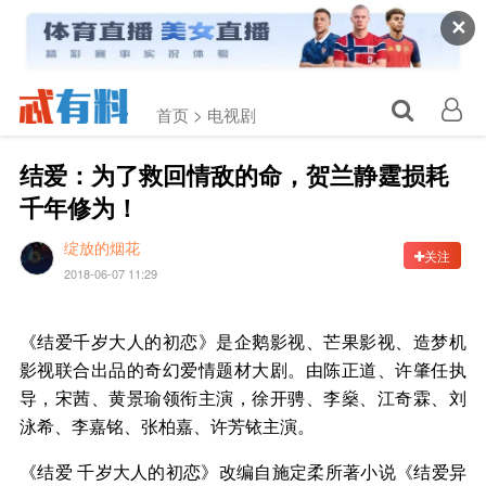
✕
首页 >
电视剧
结爱：为了救回情敌的命，贺兰静霆损耗
千年修为！
绽放的烟花
关注
2018-06-07 11:29
《结爱千岁大人的初恋》是企鹅影视、芒果影视、造梦机
影视联合出品的奇幻爱情题材大剧。由陈正道、许肇任执
导，宋茜、黄景瑜领衔主演，徐开骋、李燊、江奇霖、刘
泳希、李嘉铭、张柏嘉、许芳铱主演。
《结爱 千岁大人的初恋》改编自施定柔所著小说《结爱异