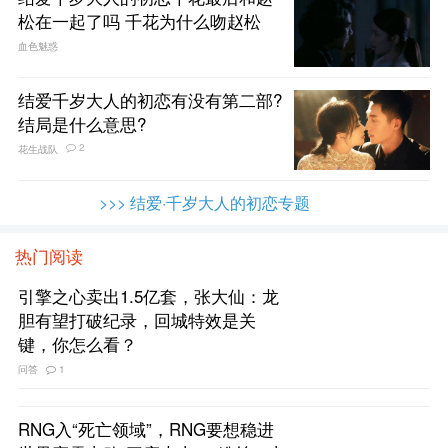
松在一起了吗 千花为什么吻赵松
血色魅惑
结爱千岁大人的初恋有没有第二部?
结局是什么意思?
2
花生战队
>>> 结爱·千岁大人的初恋专题
热门阅读
引擎之心卖出1.5亿套，张大仙：龙
胆有望打破纪录，回城特效是关
键，你怎么看？
问答
1
RNG入“死亡领域”，RNG要想稳进