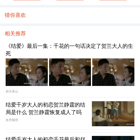
猜你喜欢
相关推荐
《结爱》最后一集：千花的一句话决定了贺兰大人的生
死
碧水青山
结爱千岁大人的初恋贺兰静霆的结
局是什么 贺兰静霆恢复成人了吗
血色魅惑
结爱千岁大人的初恋千花最后和赵