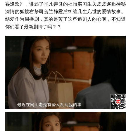
客逢欢》，讲述了平凡善良的社报实习生关皮皮邂逅神秘
深情的狐族右祭司贺兰静霆后纠缠几生几世的爱情故事。
结爱作为周播剧，真的是苦了这些追剧人的心啊，不知道
你们看了最新剧情了吗？？