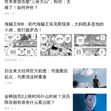
世界赛需击败“三座大山”，粉丝：太
难了！如何评价？
问答
1
海贼王908：初代海贼王洛克斯现身，大妈凯多是他的
小弟，曾打败罗杰！
抹茶冰激凌
1
归去来大结局官方剧透：书澈重回
起点，与萧清这样重逢
小小娱
金蝉脱壳2上映时间什么时候？演员
阵容都有谁有什么看点呢？
喜乐
1