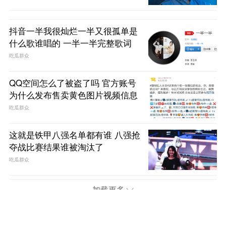
抖音一半我很灿烂一半又很孤单是
什么歌谁唱的 一半一半完整歌词
吃瓜群众
QQ空间怎么了被盗了吗 官方账号
为什么发布售卖黄色图片视频信息
吃瓜群众
这就是铁甲八强名单都有谁 八强抢
夺战比赛结果谁被淘汰了
吃瓜群众
加载更多
首页
电视
娱乐
综艺
电影
趣闻
问答