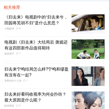
相关推荐
《归去来》电视剧中的“归去来兮，
田园将芜胡不归”是什么意思？
8
小昭娱评
电视剧《归去来》大结局后 唐嫣还
有这四部新作品值得期待
7
游龙浪子
归去来宁鸣结局怎么样?宁鸣和缪盈
有没有在一起?
1
东郭先生十八岁
归去来好看吗收视率为何会扑街？
最大原因是什么呢？
2
快乐西东