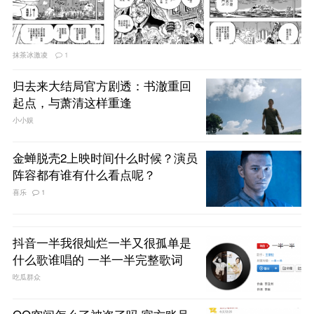
抹茶冰激凌
1
归去来大结局官方剧透：书澈重回
起点，与萧清这样重逢
小小娱
金蝉脱壳2上映时间什么时候？演员
阵容都有谁有什么看点呢？
喜乐
1
抖音一半我很灿烂一半又很孤单是
什么歌谁唱的 一半一半完整歌词
吃瓜群众