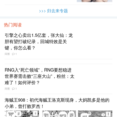
>>> 归去来专题
热门阅读
引擎之心卖出1.5亿套，张大仙：龙
胆有望打破纪录，回城特效是关
键，你怎么看？
问答
1
RNG入“死亡领域”，RNG要想稳进
世界赛需击败“三座大山”，粉丝：太
难了！如何评价？
问答
1
海贼王908：初代海贼王洛克斯现身，大妈凯多是他的
小弟，曾打败罗杰！