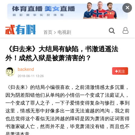
✕
首页 >
电视剧
《归去来》大结局有缺陷，书澈逍遥法
外！成然入狱是被萧清害的？
backend
关注
2018-06-11 13:26
《归去来》的结局小编很喜欢，之前清澈情感太多沉重，
因为阴差阳错他们从单纯的小情侣一个变成了法庭证人，
一个变成了罪人之子，一下子爱情变得复杂与惨烈，事到
这里，情感无形中好像多出一道无法逾越的鸿沟，我之前
也总觉得这个看似无法跨越的障碍是因为萧清的证词害得
书澈家破人亡，然而并不是，毕竟萧清没有错，而且也不
是萧清本意。