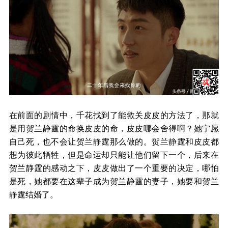
在前面的剧情中，千花找到了能救关皮皮的方法了，那就
是用贺兰静霆的命换皮皮的命，皮皮哪会舍得啊？她宁愿
自己死，也不会让贺兰静霆那么做的。贺兰静霆和皮皮都
想为彼此牺牲，但是命运却只能让他们留下一个，后来在
贺兰静霆的感动之下，皮皮做出了一个重要的决定，哪怕
是死，她都要在这辈子成为贺兰静霆的妻子，她要和贺兰
静霆结婚了。