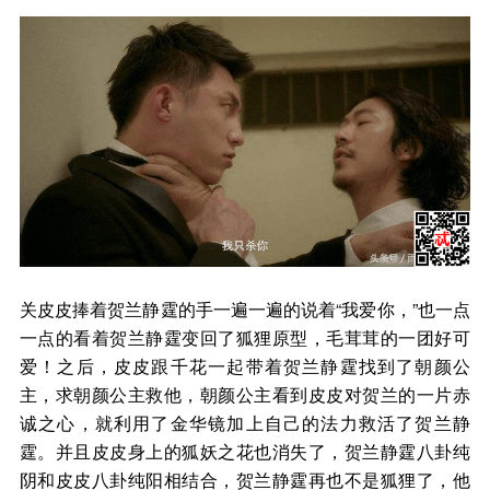
关皮皮捧着贺兰静霆的手一遍一遍的说着“我爱你，”也一点
一点的看着贺兰静霆变回了狐狸原型，毛茸茸的一团好可
爱！之后，皮皮跟千花一起带着贺兰静霆找到了朝颜公
主，求朝颜公主救他，朝颜公主看到皮皮对贺兰的一片赤
诚之心，就利用了金华镜加上自己的法力救活了贺兰静
霆。并且皮皮身上的狐妖之花也消失了，贺兰静霆八卦纯
阴和皮皮八卦纯阳相结合，贺兰静霆再也不是狐狸了，他