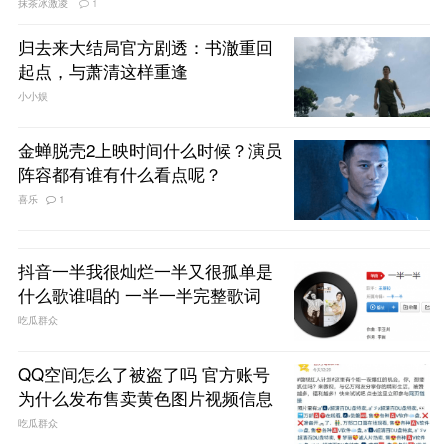
抹茶冰激凌
1
归去来大结局官方剧透：书澈重回
起点，与萧清这样重逢
小小娱
金蝉脱壳2上映时间什么时候？演员
阵容都有谁有什么看点呢？
喜乐
1
抖音一半我很灿烂一半又很孤单是
什么歌谁唱的 一半一半完整歌词
吃瓜群众
QQ空间怎么了被盗了吗 官方账号
为什么发布售卖黄色图片视频信息
吃瓜群众