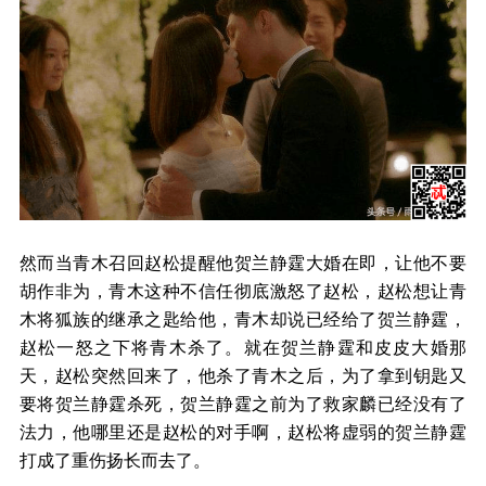
然而当青木召回赵松提醒他贺兰静霆大婚在即，让他不要
胡作非为，青木这种不信任彻底激怒了赵松，赵松想让青
木将狐族的继承之匙给他，青木却说已经给了贺兰静霆，
赵松一怒之下将青木杀了。就在贺兰静霆和皮皮大婚那
天，赵松突然回来了，他杀了青木之后，为了拿到钥匙又
要将贺兰静霆杀死，贺兰静霆之前为了救家麟已经没有了
法力，他哪里还是赵松的对手啊，赵松将虚弱的贺兰静霆
打成了重伤扬长而去了。