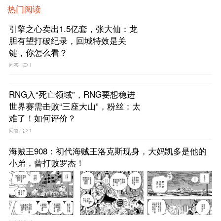
热门阅读
引擎之心卖出1.5亿套，张大仙：龙
胆有望打破纪录，回城特效是关
键，你怎么看？
问答
1
RNG入“死亡领域”，RNG要想稳进
世界赛需击败“三座大山”，粉丝：太
难了！如何评价？
问答
1
海贼王908：初代海贼王洛克斯现身，大妈凯多是他的
小弟，曾打败罗杰！