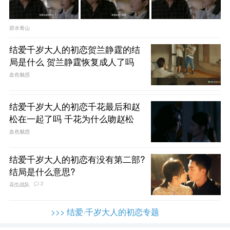
碧水青山
结爱千岁大人的初恋贺兰静霆的结
局是什么 贺兰静霆恢复成人了吗
血色魅惑
结爱千岁大人的初恋千花最后和赵
松在一起了吗 千花为什么吻赵松
血色魅惑
结爱千岁大人的初恋有没有第二部?
结局是什么意思?
2
花生战队
>>> 结爱·千岁大人的初恋专题