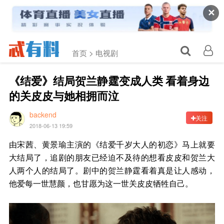
✕
首页 >
电视剧
《结爱》结局贺兰静霆变成人类 看着身边
的关皮皮与她相拥而泣
backend
关注
2018-06-13 19:59
由宋茜、黄景瑜主演的《结爱千岁大人的初恋》马上就要
大结局了，追剧的朋友已经迫不及待的想看皮皮和贺兰大
人两个人的结局了。剧中的贺兰静霆看着真是让人感动，
他爱每一世慧颜，也甘愿为这一世关皮皮牺牲自己。