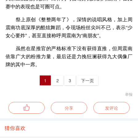
赛中的表现也是可圈可点。
祭上原创《整整两年了》，深情的说唱风格，加上周
震南功底深厚的酷炫舞蹈，令现场粉丝尖叫不已，表示“少
女心要炸”，甚至直接称呼周震南为“南朋友”。
虽然在星推官的严格标准下没有获得直推，但周震南
依靠广大的粉推力量，最后还是力挽狂澜获得九大偶像厂
牌的其中一席。
1
2
3
下一页
举报
分享
发评论
猜你喜欢