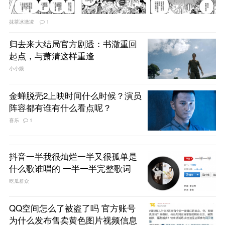
抹茶冰激凌
1
归去来大结局官方剧透：书澈重回
起点，与萧清这样重逢
小小娱
金蝉脱壳2上映时间什么时候？演员
阵容都有谁有什么看点呢？
喜乐
1
抖音一半我很灿烂一半又很孤单是
什么歌谁唱的 一半一半完整歌词
吃瓜群众
QQ空间怎么了被盗了吗 官方账号
为什么发布售卖黄色图片视频信息