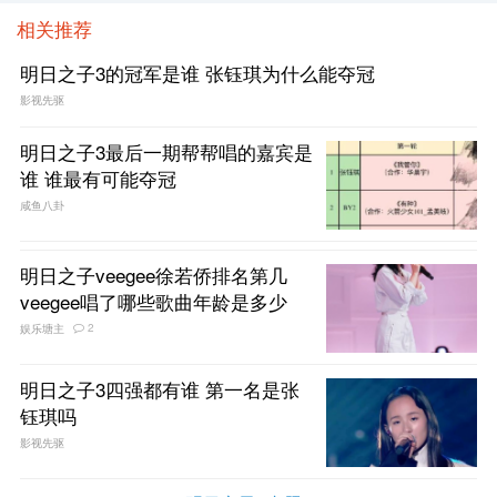
相关推荐
明日之子3的冠军是谁 张钰琪为什么能夺冠
影视先驱
明日之子3最后一期帮帮唱的嘉宾是
谁 谁最有可能夺冠
咸鱼八卦
明日之子veegee徐若侨排名第几
veegee唱了哪些歌曲年龄是多少
2
娱乐塘主
明日之子3四强都有谁 第一名是张
钰琪吗
影视先驱