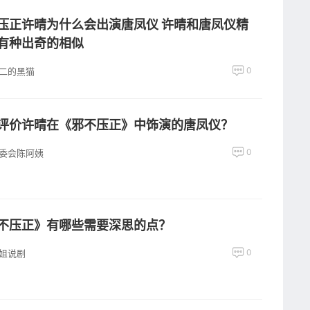
压正许晴为什么会出演唐凤仪 许晴和唐凤仪精
有种出奇的相似
0
二的黑猫
评价许晴在《邪不压正》中饰演的唐凤仪？
0
委会陈阿姨
不压正》有哪些需要深思的点？
0
姐说剧