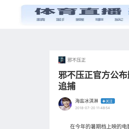
首页
电视剧
邪不压正
邪不压正官方公布
追捕
海盐冰淇淋
关注
2018-07-20 11:48:54
在今年的暑期档上映的电影