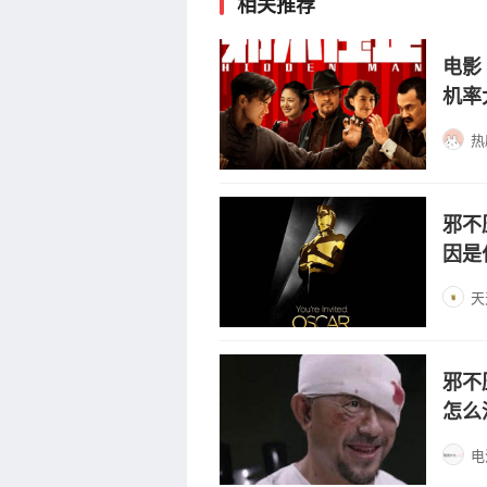
相关推荐
电影
机率
热
邪不
因是
天
邪不
怎么
电