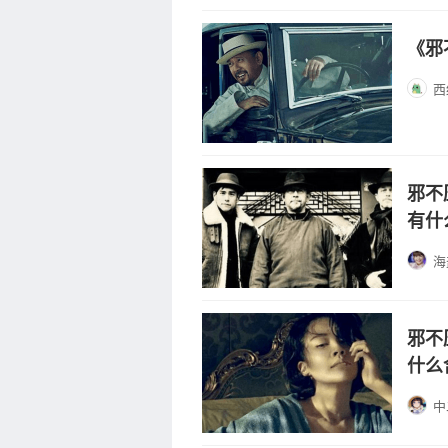
《邪
西
邪不
有什
海
邪不
什么
中