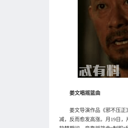
姜文唱摇篮曲
姜文导演作品《邪不压正》
减，反而愈发高涨。月19日，