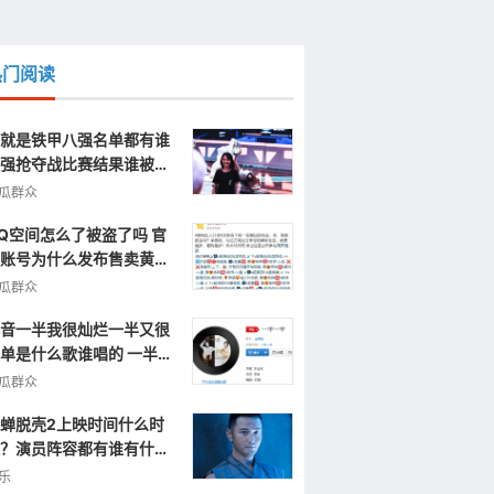
热门阅读
就是铁甲八强名单都有谁
强抢夺战比赛结果谁被淘
了
瓜群众
Q空间怎么了被盗了吗 官
账号为什么发布售卖黄色
片视频信息
瓜群众
音一半我很灿烂一半又很
单是什么歌谁唱的 一半一
完整歌词
瓜群众
蝉脱壳2上映时间什么时
？演员阵容都有谁有什么
点呢？
乐