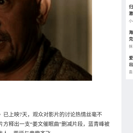
归
澈
逢
小
海
克
小
抹
爱
出
的
喜
已上映7天，观众对影片的讨论热情丝毫不
片方释出一支“姜文催眠曲”删减片段，蓝青峰被