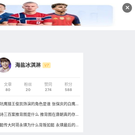
发文
✕
登录
注册
海盐冰淇淋
V7
文章
粉丝
赞同
积分
80
20
274
588
天坑鹰猎王俊凯饰演的角色是谁 张保庆的白鹰是什么品种
唐诗三百案推背图是什么 推背图在唐朝真的存在吗
如懿传大阿哥永璜为什么背叛如懿 永璜最后的结局是什么