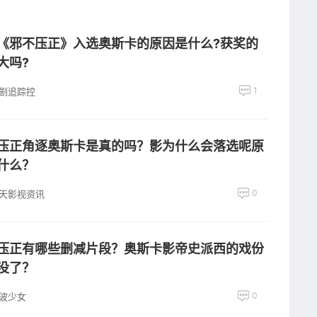
《邪不压正》入选奥斯卡的原因是什么?获奖的
大吗?
1
剧追踪控
压正角逐奥斯卡是真的吗？影为什么会落选呢原
什么？
0
天影视资讯
压正有哪些删减片段？奥斯卡影帝史派西的戏份
没了？
0
波少女