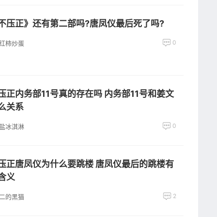
不压正》还有第二部吗?唐凤仪最后死了吗?
0
红柿炒蛋
压正内务部11号真的存在吗 内务部11号和姜文
么关系
0
盐冰淇淋
压正唐凤仪为什么要跳楼 唐凤仪最后的跳楼有
含义
2
二的黑猫