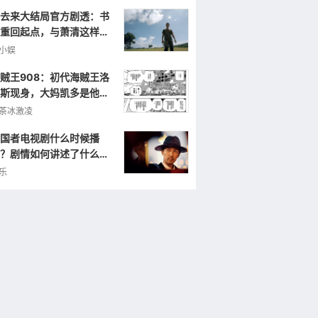
去来大结局官方剧透：书
重回起点，与萧清这样重
小娱
贼王908：初代海贼王洛
斯现身，大妈凯多是他的
弟，曾打败罗杰！
茶冰激凌
国者电视剧什么时候播
？剧情如何讲述了什么样
故事？
乐