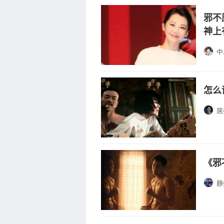
邪不
神上
中
怎么
居
《邪
静