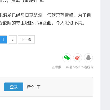
敌人，荒诞与童趣齐飞。
潜龙已经与日寇沆瀣一气软禁蓝青峰。为了自
昏欲睡的守卫唱起了摇篮曲，令人忍俊不禁。
1
2
下一页
举报
© 著作权归作者所有
登录
评论一下