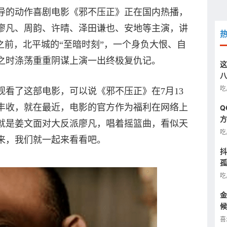
导的动作喜剧电影《邪不压正》正在国内热播，
廖凡、周韵、许晴、泽田谦也、安地等主演，讲
发之前，北平城的“至暗时刻”，一个身负大恨、自
之时涤荡重重阴谋上演一出终极复仇记。
这
八
汰
吃
了这部电影，可以说《邪不压正》在7月13
丰收，就在最近，电影的官方作为福利在网络上
Q
方
就是姜文面对大反派廖凡，唱着摇篮曲，看似天
图
吃
来，我们就一起来看看吧。
抖
孤
半
吃
金
候
看
喜