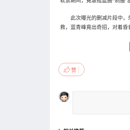
软禁期间，竟靠摇篮曲“制服”
此次曝光的删减片段中，朱
救，蓝青峰竟出奇招，对着昏
赞