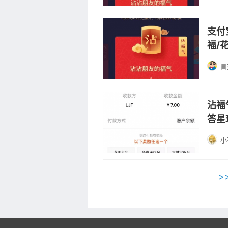
支付
福/
冒
沾福
答星
小
>