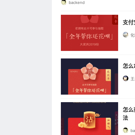
backend
支付
化
怎么
王
怎么
法
b