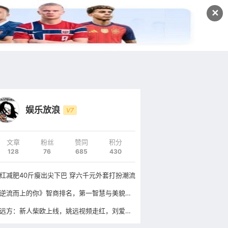
发文
✕
登录
注册
娱乐放浪
V7
文章
粉丝
赞同
积分
128
76
685
430
红减肥40斤瘦出尖下巴 穿六千元外套打扮潮流
《逆流而上的你》智商排名，第一智慧与美貌并存，高蜜聪明又可爱
在远方：新人柴欧上线，姚远视频走红，刘爱莲进退两难