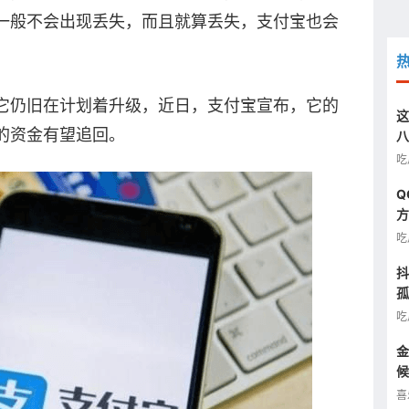
一般不会出现丢失，而且就算丢失，支付宝也会
它仍旧在计划着升级，近日，支付宝宣布，它的
这
的资金有望追回。
八
汰
吃
Q
方
图
吃
抖
孤
半
吃
金
候
看
喜