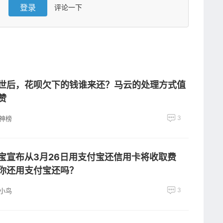
登录
评论一下
世后，花呗欠下的钱谁来还？马云的处理方式值
赞
3
神榜
宝宣布从3月26日用支付宝还信用卡将收取费
你还用支付宝还吗？
3
小鸟