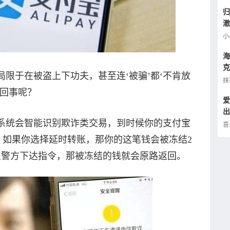
归
澈
逢
小
海
克
限于在被盗上下功夫，甚至连‘被骗’都‘不肯放
小
抹
么回事呢？
爱
出
系统会智能识别欺诈类交易，到时候你的支付宝
的
喜
，如果你选择延时转账，那你的这笔钱会被冻结2
一旦警方下达指令，那被冻结的钱就会原路返回。