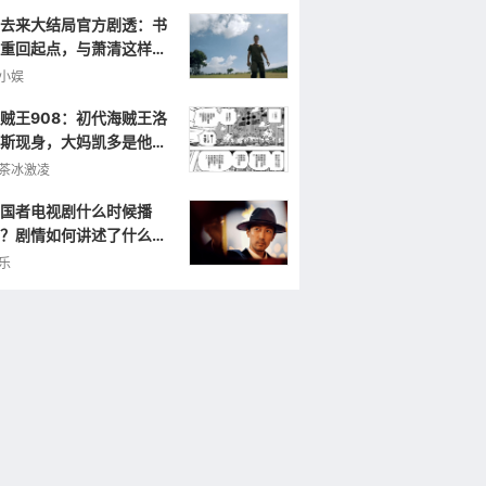
去来大结局官方剧透：书
重回起点，与萧清这样重
小娱
贼王908：初代海贼王洛
斯现身，大妈凯多是他的
弟，曾打败罗杰！
茶冰激凌
国者电视剧什么时候播
？剧情如何讲述了什么样
故事？
乐