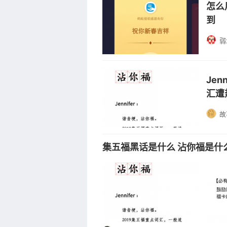
怎么
到
弱
Je
汇遭
故
集五福黑话是什么 沾你福是什