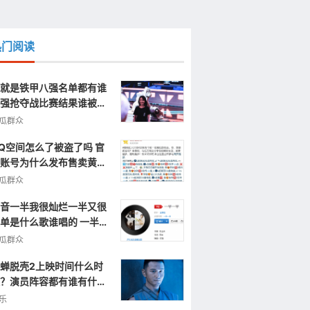
热门阅读
就是铁甲八强名单都有谁
强抢夺战比赛结果谁被淘
了
瓜群众
Q空间怎么了被盗了吗 官
账号为什么发布售卖黄色
片视频信息
瓜群众
音一半我很灿烂一半又很
单是什么歌谁唱的 一半一
完整歌词
瓜群众
蝉脱壳2上映时间什么时
？演员阵容都有谁有什么
点呢？
乐