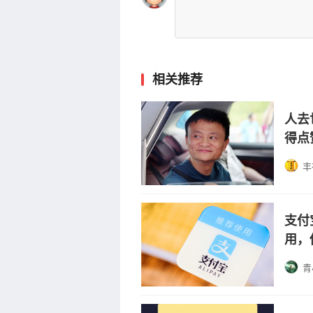
相关推荐
人去
得点
丰
支付
用，
青