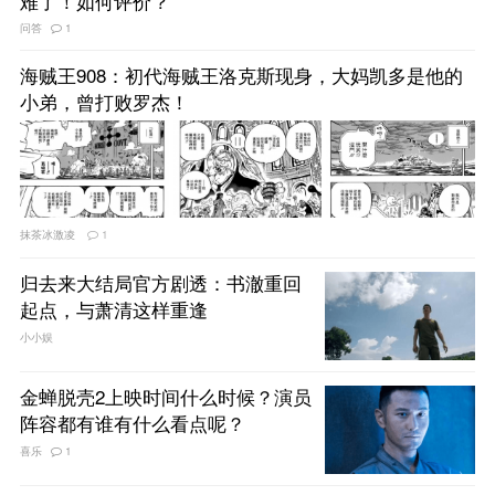
难了！如何评价？
问答
1
海贼王908：初代海贼王洛克斯现身，大妈凯多是他的
小弟，曾打败罗杰！
抹茶冰激凌
1
归去来大结局官方剧透：书澈重回
起点，与萧清这样重逢
小小娱
金蝉脱壳2上映时间什么时候？演员
阵容都有谁有什么看点呢？
喜乐
1