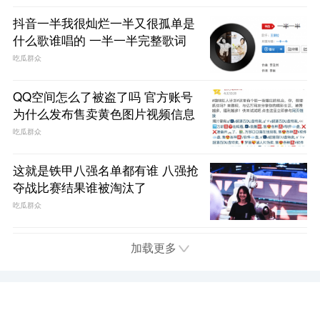
抖音一半我很灿烂一半又很孤单是
什么歌谁唱的 一半一半完整歌词
吃瓜群众
QQ空间怎么了被盗了吗 官方账号
为什么发布售卖黄色图片视频信息
吃瓜群众
这就是铁甲八强名单都有谁 八强抢
夺战比赛结果谁被淘汰了
吃瓜群众
加载更多
首页
电视
娱乐
综艺
电影
趣闻
问答