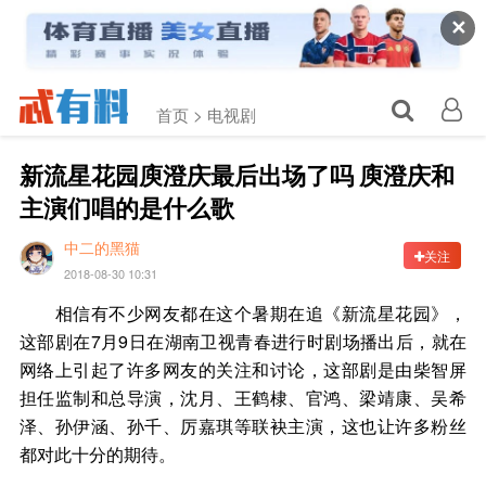
✕
首页 >
电视剧
新流星花园庾澄庆最后出场了吗 庾澄庆和
主演们唱的是什么歌
中二的黑猫
关注
2018-08-30 10:31
相信有不少网友都在这个暑期在追《新流星花园》，
这部剧在7月9日在湖南卫视青春进行时剧场播出后，就在
网络上引起了许多网友的关注和讨论，这部剧是由柴智屏
担任监制和总导演，沈月、王鹤棣、官鸿、梁靖康、吴希
泽、孙伊涵、孙千、厉嘉琪等联袂主演，这也让许多粉丝
都对此十分的期待。