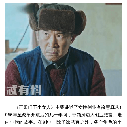
《正阳门下小女人》主要讲述了女性创业者徐慧真从1
955年至改革开放后的几十年间，带领身边人创业致富、走
向小康的故事。在剧中，除了徐慧真之外，各个角色的个