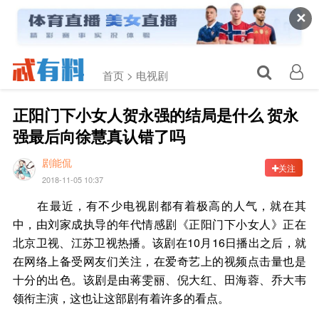
✕
首页 >
电视剧
正阳门下小女人贺永强的结局是什么 贺永
强最后向徐慧真认错了吗
剧能侃
关注
2018-11-05 10:37
在最近，有不少电视剧都有着极高的人气，就在其
中，由刘家成执导的年代情感剧《正阳门下小女人》正在
北京卫视、江苏卫视热播。该剧在10月16日播出之后，就
在网络上备受网友们关注，在爱奇艺上的视频点击量也是
十分的出色。该剧是由蒋雯丽、倪大红、田海蓉、乔大韦
领衔主演，这也让这部剧有着许多的看点。