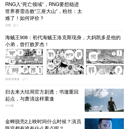
RNG入“死亡领域”，RNG要想稳进
世界赛需击败“三座大山”，粉丝：太
难了！如何评价？
问答
1
海贼王908：初代海贼王洛克斯现身，大妈凯多是他的
小弟，曾打败罗杰！
抹茶冰激凌
1
归去来大结局官方剧透：书澈重回
起点，与萧清这样重逢
小小娱
金蝉脱壳2上映时间什么时候？演员
阵容都有谁有什么看点呢？