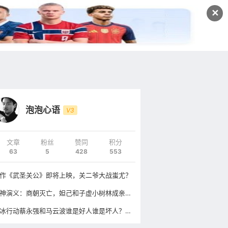
发文
✕
登录
注册
泡泡心语
V3
文章
粉丝
赞同
积分
63
5
428
553
作《武圣关公》即将上映，关二爷大战蚩尤？
封神演义：商朝灭亡，妲己和子虚小树林成亲，二郎神送1神秘贺礼
破冰行动蔡永强和马云波谁是好人谁是坏人？幕后最大反派是谁？