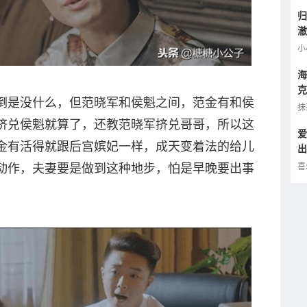
归
澈
逢
小
海
克
倒是没什么，但范晓军和侯魁之间，范金有和侯
小
抹
挤兑侯魁就算了，还教范晓军挤兑哥哥，所以这
爱
金有活得就跟后宫嫔妃一样，成天变着法的给儿
出
的
喜
动作，夫妻要是做到这种地步，怕是早晚要出事