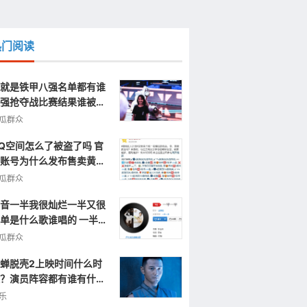
热门阅读
就是铁甲八强名单都有谁
强抢夺战比赛结果谁被淘
了
瓜群众
Q空间怎么了被盗了吗 官
账号为什么发布售卖黄色
片视频信息
瓜群众
音一半我很灿烂一半又很
单是什么歌谁唱的 一半一
完整歌词
瓜群众
蝉脱壳2上映时间什么时
？演员阵容都有谁有什么
点呢？
乐