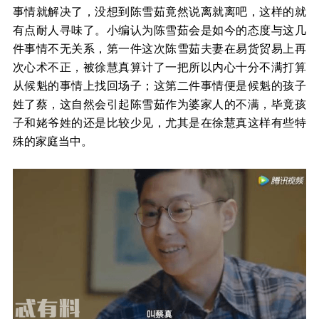
事情就解决了，没想到陈雪茹竟然说离就离吧，这样的就
有点耐人寻味了。小编认为陈雪茹会是如今的态度与这几
件事情不无关系，第一件这次陈雪茹夫妻在易货贸易上再
次心术不正，被徐慧真算计了一把所以内心十分不满打算
从候魁的事情上找回场子；这第二件事情便是候魁的孩子
姓了蔡，这自然会引起陈雪茹作为婆家人的不满，毕竟孩
子和姥爷姓的还是比较少见，尤其是在徐慧真这样有些特
殊的家庭当中。