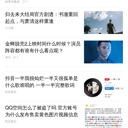
抹茶冰激凌
1
归去来大结局官方剧透：书澈重回
起点，与萧清这样重逢
小小娱
金蝉脱壳2上映时间什么时候？演员
阵容都有谁有什么看点呢？
喜乐
1
抖音一半我很灿烂一半又很孤单是
什么歌谁唱的 一半一半完整歌词
吃瓜群众
QQ空间怎么了被盗了吗 官方账号
为什么发布售卖黄色图片视频信息
吃瓜群众