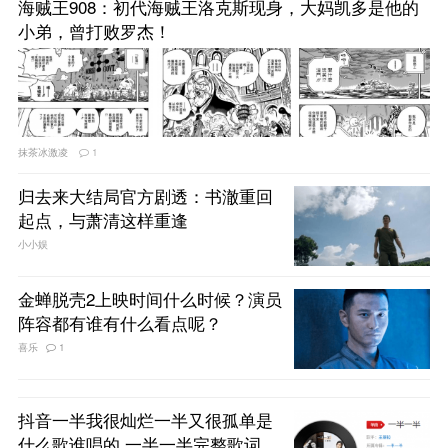
海贼王908：初代海贼王洛克斯现身，大妈凯多是他的
小弟，曾打败罗杰！
抹茶冰激凌
1
归去来大结局官方剧透：书澈重回
起点，与萧清这样重逢
小小娱
金蝉脱壳2上映时间什么时候？演员
阵容都有谁有什么看点呢？
喜乐
1
抖音一半我很灿烂一半又很孤单是
什么歌谁唱的 一半一半完整歌词