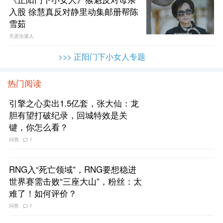
入股 徐慧真反对静里动集邮册帮陈
雪茹
天涯沦落人
>>> 正阳门下小女人专题
热门阅读
引擎之心卖出1.5亿套，张大仙：龙
胆有望打破纪录，回城特效是关
键，你怎么看？
问答
1
RNG入“死亡领域”，RNG要想稳进
世界赛需击败“三座大山”，粉丝：太
难了！如何评价？
问答
1