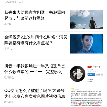
抹茶冰激凌
1
归去来大结局官方剧透：书澈重回
起点，与萧清这样重逢
小小娱
金蝉脱壳2上映时间什么时候？演员
阵容都有谁有什么看点呢？
喜乐
1
抖音一半我很灿烂一半又很孤单是
什么歌谁唱的 一半一半完整歌词
吃瓜群众
QQ空间怎么了被盗了吗 官方账号
为什么发布售卖黄色图片视频信息
吃瓜群众