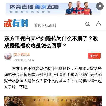
✕
首页 >
电视剧
东方卫视白天档如懿传为什么不播了？改
成播延禧攻略是怎么回事？
娱乐我知道
关注
2018-11-13 15:47
东方卫视不播如懿传改播延禧攻略，不知道大家觉得
如懿传和延禧攻略两部剧哪个好看呢！东方卫视白天档如
懿传不播原因是什么？有什么内幕吗？下面就和小编一起
来了解一下吧。