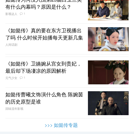
有什么内幕吗？原因是什么？
1
影视达人
《如懿传》真的要在东方卫视播出
了吗 什么时候开始播每天更新几集
人间话剧
《如懿传》卫嬿婉从宫女到贵妃，
最后却下场凄凉的原因解析
1
元气少女
如懿传曹曦文饰演什么角色 陈婉茵
的历史原型是谁
回味流年影视
>>> 如懿传专题