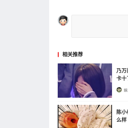
相关推荐
乃万
卡十
娱
陈小
么样