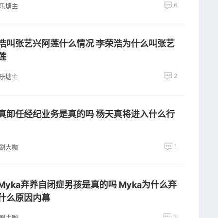
6
乐塘主
浩叫张艺兴阿莲什么情况 李荣浩为什么叫张艺
莲
2
乐塘主
真卸任经纪业务是真的吗 杨天真将进入什么行
1
剧大咖
Myka弃养自闭症男孩是真的吗 Myka为什么弃
什么原因内幕
3
剧大咖