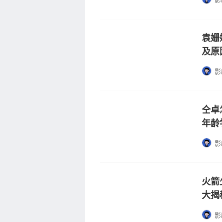
袁姗
及原
影
仝卓
年龄
影
火箭
大揭
影