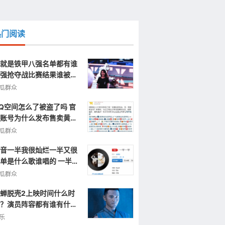
热门阅读
就是铁甲八强名单都有谁
强抢夺战比赛结果谁被淘
了
瓜群众
Q空间怎么了被盗了吗 官
账号为什么发布售卖黄色
片视频信息
瓜群众
音一半我很灿烂一半又很
单是什么歌谁唱的 一半一
完整歌词
瓜群众
蝉脱壳2上映时间什么时
？演员阵容都有谁有什么
点呢？
乐