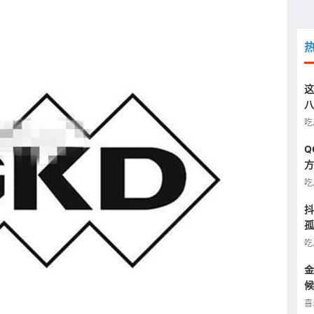
。
这
八
汰
吃
Q
方
图
吃
抖
孤
半
吃
金
候
看
喜