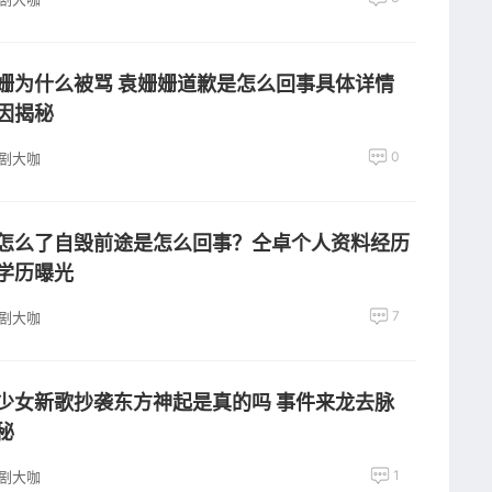
姗为什么被骂 袁姗姗道歉是怎么回事具体详情
因揭秘
0
剧大咖
怎么了自毁前途是怎么回事？仝卓个人资料经历
学历曝光
7
剧大咖
少女新歌抄袭东方神起是真的吗 事件来龙去脉
秘
1
剧大咖