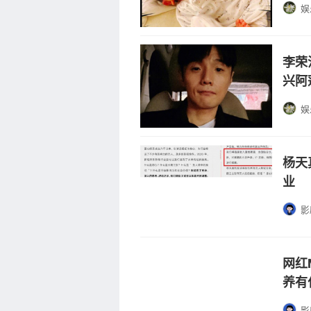
娱
李荣
兴阿
娱
杨天
业
影
网红
养有
影