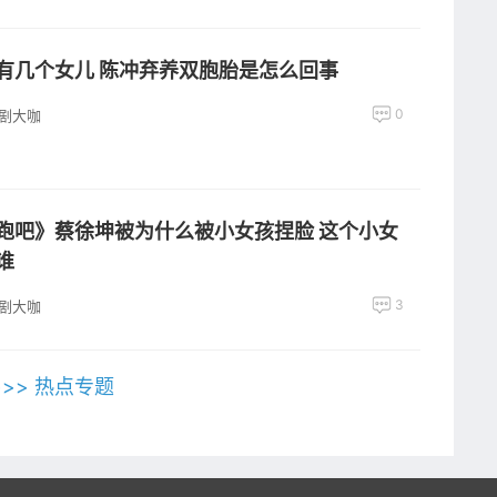
有几个女儿 陈冲弃养双胞胎是怎么回事
0
剧大咖
跑吧》蔡徐坤被为什么被小女孩捏脸 这个小女
谁
3
剧大咖
>>> 热点专题