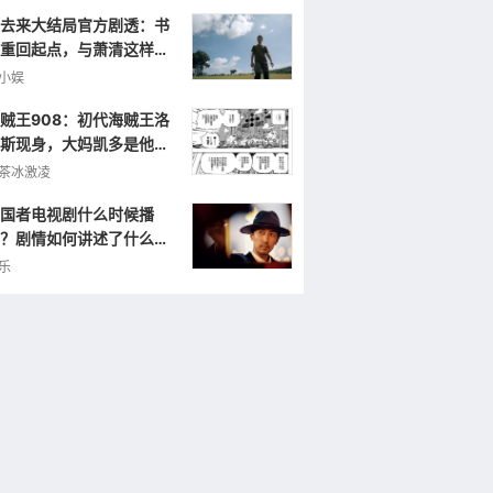
去来大结局官方剧透：书
重回起点，与萧清这样重
小娱
贼王908：初代海贼王洛
斯现身，大妈凯多是他的
弟，曾打败罗杰！
茶冰激凌
国者电视剧什么时候播
？剧情如何讲述了什么样
故事？
乐