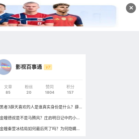
发文
✕
登录
注册
影视百事通
V7
文章
粉丝
赞同
积分
85
20
1804
157
暗黑者3薛天喜欢的人是谁真实身份是什么？薛天结局怎么样？
黄金瞳德叔是不是马腾风？庄启明日记中的小马是谁真实身份是什么？
黄金瞳秦萱冰结局如何最后死了吗？为何隐瞒庄睿自己还活着的消息？