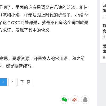
归
吧了，里面的许多黑词又在迅速的泛滥，相信
澈
能就和小编一样无法跟上时代的步伐了。小编今
逢
小
了这个GKD到处都是，就是不知道这个词到底是
海
方求证，发现了其中的含义。
克
小
抹
爱
出
的
喜
的意思，是求资源、开黑找人的常用语。和之前
样的，都是拼音缩写。
1
2
下一页