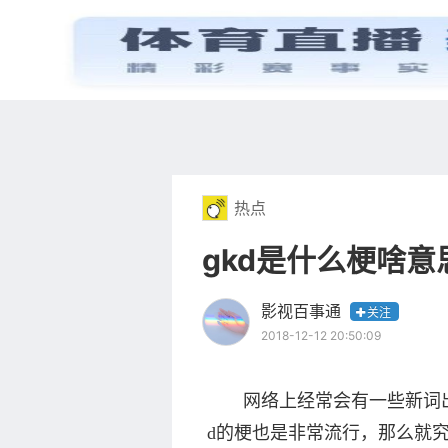
首页
电视剧
热点
gkd是什么梗啥意
影视百事通
关注
2018-12-12 20:50:09
网络上经常会有一些新词出
d的梗也是非常流行，那么就究