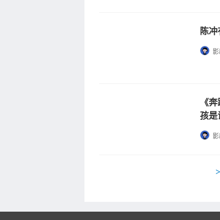
陈冲
影
《奔
孩是
影