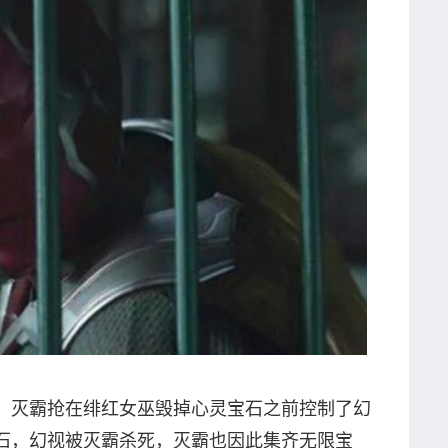
，灭霸抢在绯红女巫毁掉心灵宝石之前控制了幻
石，幻视被灭霸杀死，灭霸也因此集齐无限宝