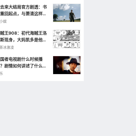
去来大结局官方剧透：书
重回起点，与萧清这样重
小娱
贼王908：初代海贼王洛
斯现身，大妈凯多是他的
弟，曾打败罗杰！
茶冰激凌
国者电视剧什么时候播
？剧情如何讲述了什么样
故事？
乐