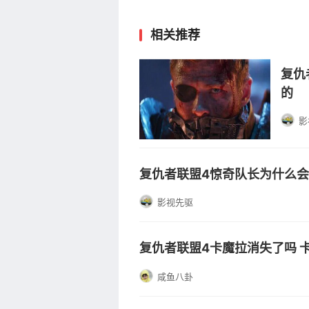
相关推荐
复仇
的
影
复仇者联盟4惊奇队长为什么会
影视先驱
复仇者联盟4卡魔拉消失了吗 
咸鱼八卦