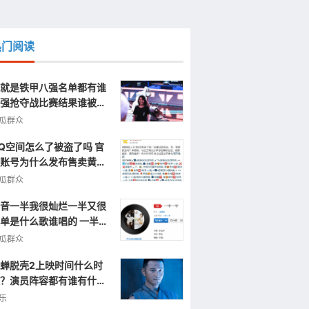
热门阅读
就是铁甲八强名单都有谁
强抢夺战比赛结果谁被淘
了
瓜群众
Q空间怎么了被盗了吗 官
账号为什么发布售卖黄色
片视频信息
瓜群众
音一半我很灿烂一半又很
单是什么歌谁唱的 一半一
完整歌词
瓜群众
蝉脱壳2上映时间什么时
？演员阵容都有谁有什么
点呢？
乐