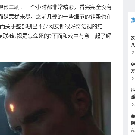
观影二刷。三个小时都非常精彩，看完完全没有
而是意犹未尽。之前几部的一些细节的铺垫也在
!而关于整部剧里不少网友都很好奇幻视的结
复联4幻视是怎么死的?下面和戏中有意一起了解
这
八
汰
吃
Q
方
图
吃
抖
孤
半
吃
金
候
看
喜