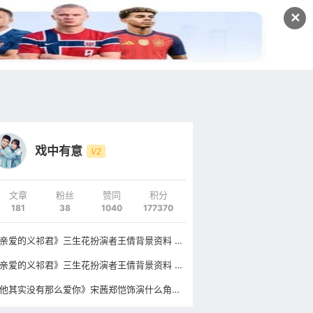
发文
✕
登录
注册
戏中有意
V2
文章
粉丝
赞同
积分
181
38
1040
177370
《亲爱的义祁君》三生花扮演者王倩背景资料 王倩男友是谁演过哪些电视剧?
《亲爱的义祁君》三生花扮演者王倩背景资料 王倩男友是谁演过哪些电视剧?
《他其实没有那么爱你》宋茜郑恺饰演什么角色?是什么题材的电视剧主要讲什么?