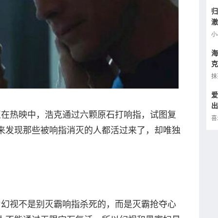
归
澈
逢
小
海
克
小
抹
爱
出
正在热映中，浩克通过六颗原石打响指，试图复
的
喜
来发现那些被响指消灭的人都活过来了，却唯独
为幻视不是别灭霸响指杀死的，而是灭霸抢夺心