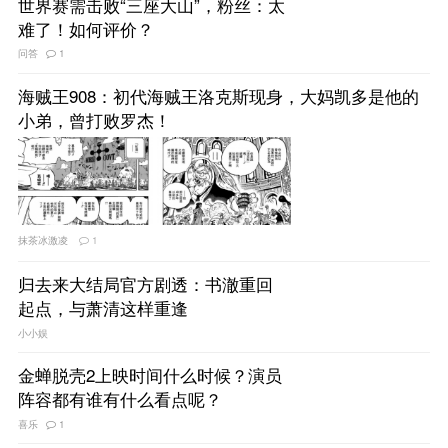
世界赛需击败“三座大山”，粉丝：太
难了！如何评价？
问答
1
海贼王908：初代海贼王洛克斯现身，大妈凯多是他的
小弟，曾打败罗杰！
抹茶冰激凌
1
归去来大结局官方剧透：书澈重回
起点，与萧清这样重逢
小小娱
金蝉脱壳2上映时间什么时候？演员
阵容都有谁有什么看点呢？
喜乐
1