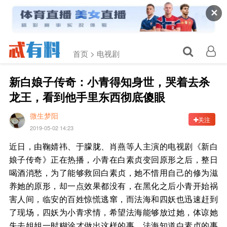
✕
首页 >
电视剧
新白娘子传奇：小青得知身世，哭着去杀
龙王，看到他手里东西彻底傻眼
微生梦阳
关注
2019-05-02 14:23
近日，由鞠婧祎、于朦胧、肖燕等人主演的电视剧《新白
娘子传奇》正在热播，小青在白素贞变回原形之后，整日
喝酒消愁，为了能够救回白素贞，她不惜用自己的修为滋
养她的原形，却一点效果都没有，在黑化之后小青开始祸
害人间，临安的百姓惊慌逃窜，而法海和四妖也迅速赶到
了现场，四妖为小青求情，希望法海能够放过她，体谅她
失去姐姐一时糊涂才做出这样的事，法海知道白素贞的事