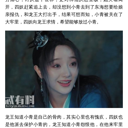
开，四妖赶紧追上去，却没想到小青去到了东海想要给娘
亲报仇，和龙王大打出手，结果可想而知，小青被关在了
大牢里，四妖向龙王求情，希望能够放过小青。
龙王知道小青是自己的骨肉，其实心里也有愧疚，四妖也
是他派去保护小青的，龙王知道小青怨恨他，在他来牢里