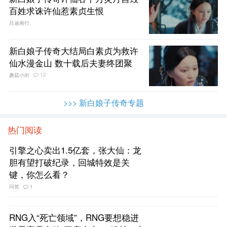
百姓求诛许仙惹素贞生恨
吕迪南行
新白娘子传奇大结局白素贞为救许
仙水漫金山 数十载后夫妻终团聚
12
蘑菇小街
>>> 新白娘子传奇专题
热门阅读
引擎之心卖出1.5亿套，张大仙：龙
胆有望打破纪录，回城特效是关
键，你怎么看？
问答
1
RNG入“死亡领域”，RNG要想稳进