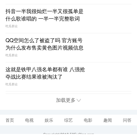
抖音一半我很灿烂一半又很孤单是
什么歌谁唱的 一半一半完整歌词
吃瓜群众
QQ空间怎么了被盗了吗 官方账号
为什么发布售卖黄色图片视频信息
吃瓜群众
这就是铁甲八强名单都有谁 八强抢
夺战比赛结果谁被淘汰了
吃瓜群众
加载更多
首页
电视
娱乐
综艺
电影
趣闻
问答