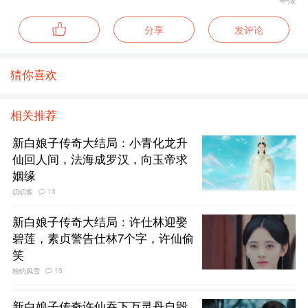
分享
发评论
猜你喜欢
相关推荐
新白娘子传奇大结局：小青化龙升
仙回人间，法海成罗汉，向玉帝求
姻缘
13
叨叨客
新白娘子传奇大结局：许仕林迎娶
碧莲，素贞警告仕林7个字，许仙偷
笑
15
独钓风雪
新白娘子传奇许仙吞下万灵丹自毁