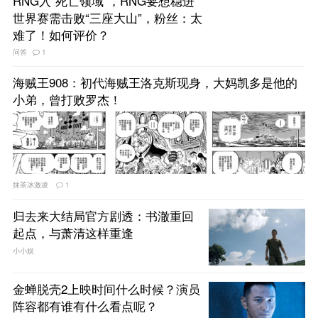
RNG入“死亡领域”，RNG要想稳进
世界赛需击败“三座大山”，粉丝：太
难了！如何评价？
问答
1
海贼王908：初代海贼王洛克斯现身，大妈凯多是他的
小弟，曾打败罗杰！
抹茶冰激凌
1
归去来大结局官方剧透：书澈重回
起点，与萧清这样重逢
小小娱
金蝉脱壳2上映时间什么时候？演员
阵容都有谁有什么看点呢？