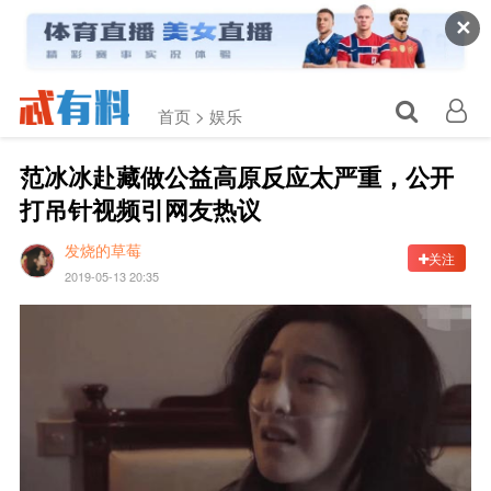
✕
首页 >
娱乐
范冰冰赴藏做公益高原反应太严重，公开
打吊针视频引网友热议
发烧的草莓
关注
2019-05-13 20:35