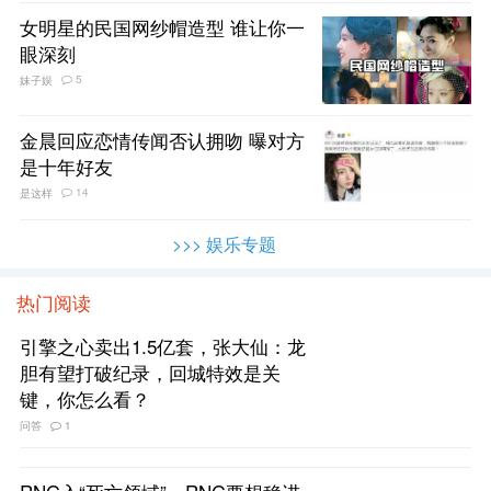
女明星的民国网纱帽造型 谁让你一
眼深刻
5
妹子娱
金晨回应恋情传闻否认拥吻 曝对方
是十年好友
14
是这样
>>> 娱乐专题
热门阅读
引擎之心卖出1.5亿套，张大仙：龙
胆有望打破纪录，回城特效是关
键，你怎么看？
问答
1