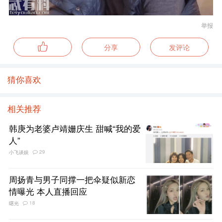
举报
分享
发评论
猜你喜欢
相关推荐
韩庚为老婆卢靖姗庆生 甜喊“我的爱
人”
29
小飞谈娱
周扬青与男子同撑一把伞疑似新恋
情曝光 本人直播回应
18
曙光