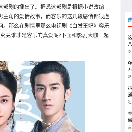
这部剧的播出了。据悉这部剧是根据小说改编
男主角的爱情故事，而容乐的这几段感情都很虐
何。那么在剧情里那么电视剧《白发王妃》容乐
人究竟谁才是容乐的真爱呢?下面和影剧大咖一起
这
八
汰
吃
Q
方
图
吃
抖
孤
半
吃
金
候
看
喜