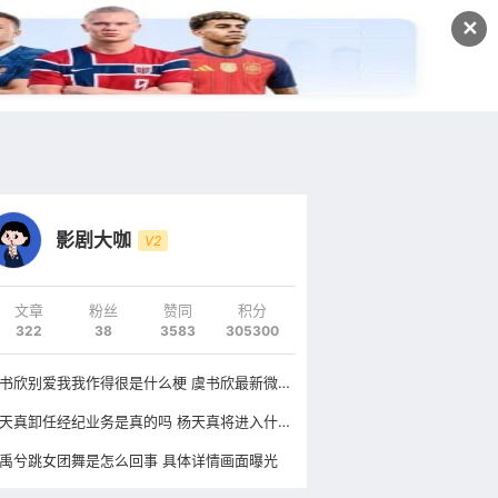
发文
✕
登录
注册
影剧大咖
V2
文章
粉丝
赞同
积分
322
38
3583
305300
虞书欣别爱我我作得很是什么梗 虞书欣最新微博头像换成什么了
杨天真卸任经纪业务是真的吗 杨天真将进入什么行业
禹兮跳女团舞是怎么回事 具体详情画面曝光