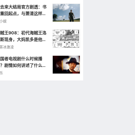
去来大结局官方剧透：书
重回起点，与萧清这样重
小娱
贼王908：初代海贼王洛
斯现身，大妈凯多是他的
弟，曾打败罗杰！
茶冰激凌
国者电视剧什么时候播
？剧情如何讲述了什么样
故事？
乐