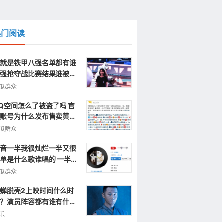
热门阅读
就是铁甲八强名单都有谁
强抢夺战比赛结果谁被淘
了
瓜群众
Q空间怎么了被盗了吗 官
账号为什么发布售卖黄色
片视频信息
瓜群众
音一半我很灿烂一半又很
单是什么歌谁唱的 一半一
完整歌词
瓜群众
蝉脱壳2上映时间什么时
？演员阵容都有谁有什么
点呢？
乐