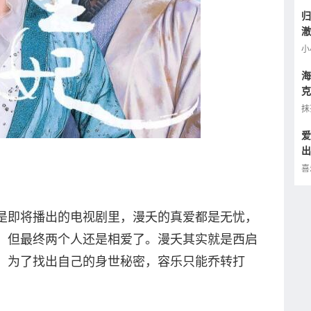
归
澈
逢
小
海
克
小
抹
爱
出
的
喜
是即将播出的电视剧里，漫夭的真爱都是无忧，
，但最终两个人还是相爱了。漫夭其实就是西启
，为了找出自己的身世秘密，容乐只能乔转打