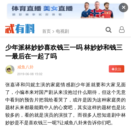
✕
首页 >
电视剧
少年派林妙妙喜欢钱三一吗 林妙妙和钱三
一最后在一起了吗
咸鱼八卦
关注
2019-06-08 15:02
张嘉译和闫妮主演的家庭情感剧少年派就要和大家见面
了，小编本来对国产剧从来没抱过什么期待，但这个无意
中看到的预告片把我给看哭了，或许是因为这种家庭类的
题材从来都最能戳中人的心窝吧，其实这样的题材也是比
较多的，看的就是演员的演技了。而很多人想知道剧中林
妙妙是不是喜欢钱三一呢?让咸鱼八卦来告诉你们吧。