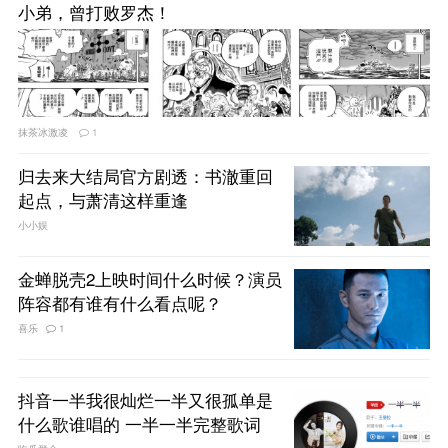
小弟，曾打败罗杰！
抹茶冰激凌
1
归去来大结局官方剧透：书澈重回
起点，与萧清这样重逢
小小娱
金蝉脱壳2上映时间什么时候？演员
阵容都有谁有什么看点呢？
喜乐
1
抖音一半我很灿烂一半又很孤单是
什么歌谁唱的 一半一半完整歌词