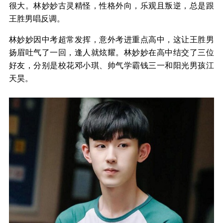
很大。林妙妙古灵精怪，性格外向，乐观且叛逆，总是跟
王胜男唱反调。
林妙妙因中考超常发挥，意外考进重点高中，这让王胜男
扬眉吐气了一回，逢人就炫耀。林妙妙在高中结交了三位
好友，分别是校花邓小琪、帅气学霸钱三一和阳光男孩江
天昊。