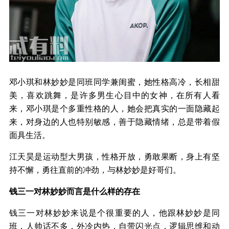
邓小琪和林妙妙是同班同学兼闺蜜，她性格高冷，长相甜
美，喜欢跳舞，是许多男生心目中的女神，在所有人看
来，邓小琪是个多重性格的人，她会把真实的一面隐藏起
来，对身边的人也特别敏感，善于隐藏情绪，总是带着假
面具生活。
江天昊是运动型大男孩，性格开放，勇敢果断，身上有坚
持不懈，勇往直前的冲劲，与林妙妙是好哥们。
钱三一对林妙妙而言是什么样的存在
钱三一对林妙妙来说是个很重要的人，他跟林妙妙是同
班，人帅话不多，外冷内热，自带闪光点，逻辑思维和动