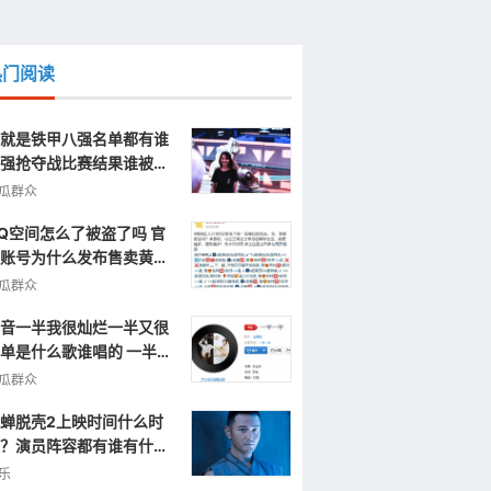
热门阅读
就是铁甲八强名单都有谁
强抢夺战比赛结果谁被淘
了
瓜群众
Q空间怎么了被盗了吗 官
账号为什么发布售卖黄色
片视频信息
瓜群众
音一半我很灿烂一半又很
单是什么歌谁唱的 一半一
完整歌词
瓜群众
蝉脱壳2上映时间什么时
？演员阵容都有谁有什么
点呢？
乐