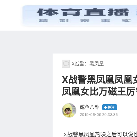
首页
电视剧
X战警：黑凤凰
X战警黑凤凰凤凰
凤凰女比万磁王厉
咸鱼八卦
关注
2019-06-09 20:38:35
X战警黑凤凰热映之后可以说