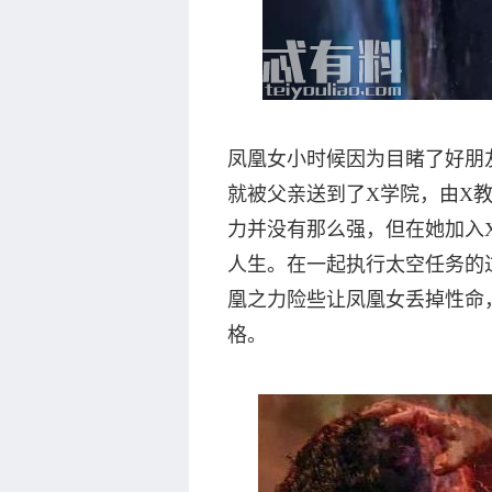
凤凰女小时候因为目睹了好朋
就被父亲送到了X学院，由X
力并没有那么强，但在她加入
人生。在一起执行太空任务的
凰之力险些让凤凰女丢掉性命
格。