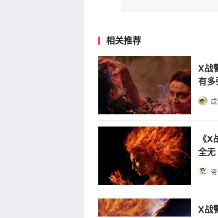
相关推荐
X战
有多
咸
《X
全无
资
X战