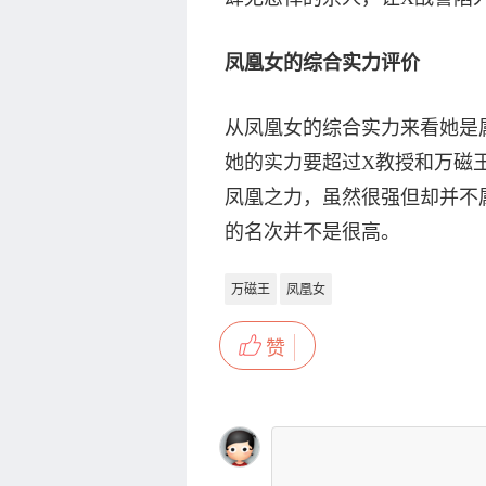
凤凰女的综合实力评价
从凤凰女的综合实力来看她是
她的实力要超过X教授和万磁
凤凰之力，虽然很强但却并不
的名次并不是很高。
万磁王
凤凰女
赞