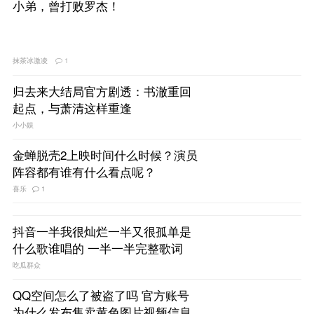
小弟，曾打败罗杰！
抹茶冰激凌
1
归去来大结局官方剧透：书澈重回
起点，与萧清这样重逢
小小娱
金蝉脱壳2上映时间什么时候？演员
阵容都有谁有什么看点呢？
喜乐
1
抖音一半我很灿烂一半又很孤单是
什么歌谁唱的 一半一半完整歌词
吃瓜群众
QQ空间怎么了被盗了吗 官方账号