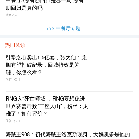
中餐厅3苏有朋回归是哪一期 苏有
朋回归是真的吗
咸鱼八卦
>>> 中餐厅专题
热门阅读
引擎之心卖出1.5亿套，张大仙：龙
胆有望打破纪录，回城特效是关
键，你怎么看？
问答
1
RNG入“死亡领域”，RNG要想稳进
世界赛需击败“三座大山”，粉丝：太
难了！如何评价？
问答
1
海贼王908：初代海贼王洛克斯现身，大妈凯多是他的