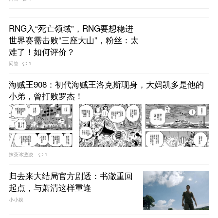
RNG入“死亡领域”，RNG要想稳进
世界赛需击败“三座大山”，粉丝：太
难了！如何评价？
问答
1
海贼王908：初代海贼王洛克斯现身，大妈凯多是他的
小弟，曾打败罗杰！
抹茶冰激凌
1
归去来大结局官方剧透：书澈重回
起点，与萧清这样重逢
小小娱