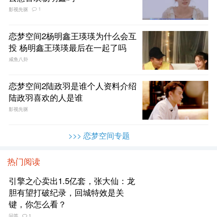
1
影视先驱
恋梦空间2杨明鑫王瑛瑛为什么会互
投 杨明鑫王瑛瑛最后在一起了吗
咸鱼八卦
恋梦空间2陆政羽是谁个人资料介绍
陆政羽喜欢的人是谁
影视先驱
>>> 恋梦空间专题
热门阅读
引擎之心卖出1.5亿套，张大仙：龙
胆有望打破纪录，回城特效是关
键，你怎么看？
问答
1