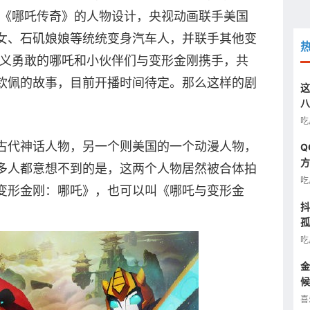
典版《哪吒传奇》的人物设计，央视动画联手美国
女、石矶娘娘等统统变身汽车人，并联手其他变
正义勇敢的哪吒和小伙伴们与变形金刚携手，共
钦佩的故事，目前开播时间待定。那么这样的剧
这
八
汰
吃
古代神话人物，另一个则美国的一个动漫人物，
Q
方
多人都意想不到的是，这两个人物居然被合体拍
图
吃
变形金刚：哪吒》，也可以叫《哪吒与变形金
抖
孤
半
吃
金
候
看
喜