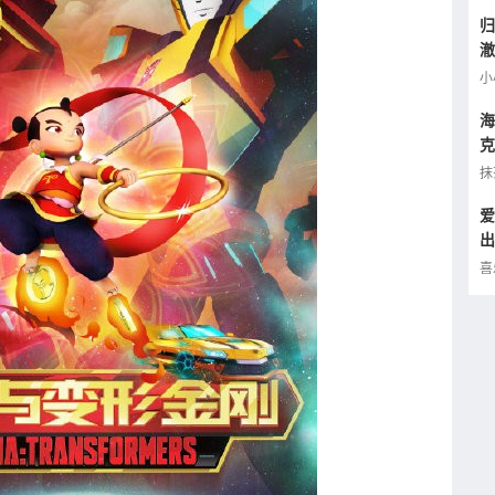
归
澈
逢
小
海
克
小
抹
爱
出
的
喜