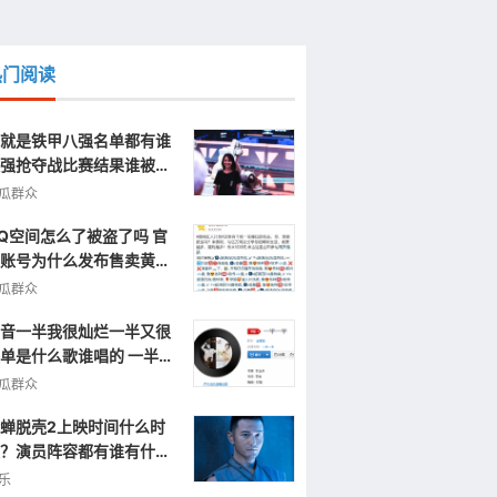
热门阅读
就是铁甲八强名单都有谁
强抢夺战比赛结果谁被淘
了
瓜群众
Q空间怎么了被盗了吗 官
账号为什么发布售卖黄色
片视频信息
瓜群众
音一半我很灿烂一半又很
单是什么歌谁唱的 一半一
完整歌词
瓜群众
蝉脱壳2上映时间什么时
？演员阵容都有谁有什么
点呢？
乐