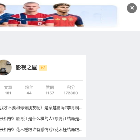
发文
✕
登录
注册
影视之屋
V2
文章
粉丝
赞同
积分
181
44
1157
172800
《我才不要和你做朋友呢》是穿越剧吗?李青桐结局跟谁在一起了?
《长相守》原青江是什么样的人?原青江结局是什么原型是谁?
《长相守》花木槿跟谁有感情戏?花木槿结局跟谁在一起了?