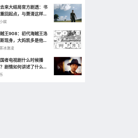
去来大结局官方剧透：书
重回起点，与萧清这样重
小娱
贼王908：初代海贼王洛
斯现身，大妈凯多是他的
弟，曾打败罗杰！
茶冰激凌
国者电视剧什么时候播
？剧情如何讲述了什么样
故事？
乐