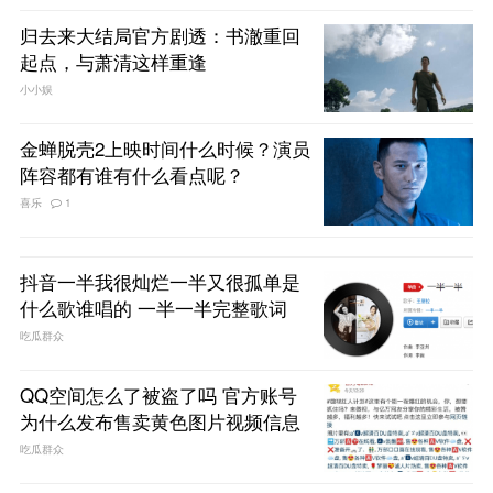
归去来大结局官方剧透：书澈重回
起点，与萧清这样重逢
小小娱
金蝉脱壳2上映时间什么时候？演员
阵容都有谁有什么看点呢？
喜乐
1
抖音一半我很灿烂一半又很孤单是
什么歌谁唱的 一半一半完整歌词
吃瓜群众
QQ空间怎么了被盗了吗 官方账号
为什么发布售卖黄色图片视频信息
吃瓜群众