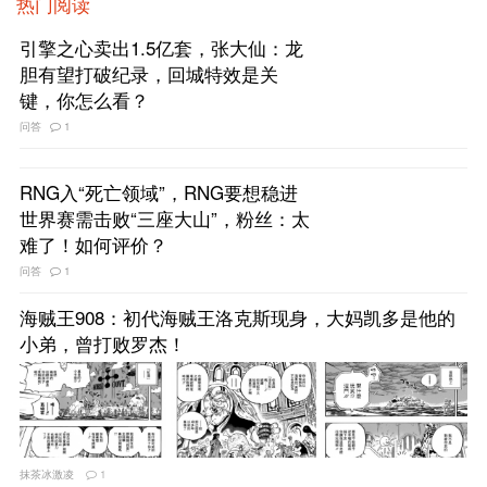
热门阅读
引擎之心卖出1.5亿套，张大仙：龙
胆有望打破纪录，回城特效是关
键，你怎么看？
问答
1
RNG入“死亡领域”，RNG要想稳进
世界赛需击败“三座大山”，粉丝：太
难了！如何评价？
问答
1
海贼王908：初代海贼王洛克斯现身，大妈凯多是他的
小弟，曾打败罗杰！
抹茶冰激凌
1