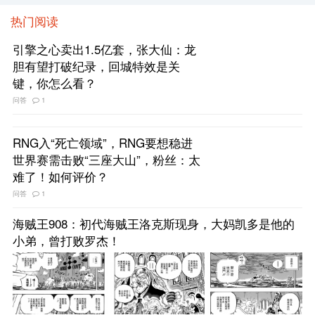
热门阅读
引擎之心卖出1.5亿套，张大仙：龙
胆有望打破纪录，回城特效是关
键，你怎么看？
问答
1
RNG入“死亡领域”，RNG要想稳进
世界赛需击败“三座大山”，粉丝：太
难了！如何评价？
问答
1
海贼王908：初代海贼王洛克斯现身，大妈凯多是他的
小弟，曾打败罗杰！