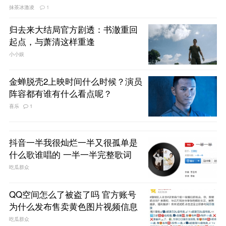
抹茶冰激凌
1
归去来大结局官方剧透：书澈重回
起点，与萧清这样重逢
小小娱
金蝉脱壳2上映时间什么时候？演员
阵容都有谁有什么看点呢？
喜乐
1
抖音一半我很灿烂一半又很孤单是
什么歌谁唱的 一半一半完整歌词
吃瓜群众
QQ空间怎么了被盗了吗 官方账号
为什么发布售卖黄色图片视频信息
吃瓜群众