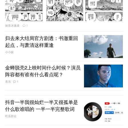
抹茶冰激凌
1
归去来大结局官方剧透：书澈重回
起点，与萧清这样重逢
小小娱
金蝉脱壳2上映时间什么时候？演员
阵容都有谁有什么看点呢？
喜乐
1
抖音一半我很灿烂一半又很孤单是
什么歌谁唱的 一半一半完整歌词
吃瓜群众