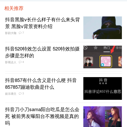
相关推荐
抖音黑脸v长什么样子有什么来头背
景 黑脸v背景资料介绍
7
影剧大咖
抖音520特效怎么设置 520特效拍摄
步骤是怎样的
4
影视达人
抖音857有什么含义是什么梗 抖音
857857蹦迪歌曲是什么
3
娱乐塘主
抖音刀小刀sama阳台吃瓜是怎么会
死 被前男友曝阳台不雅视频是真的
吗