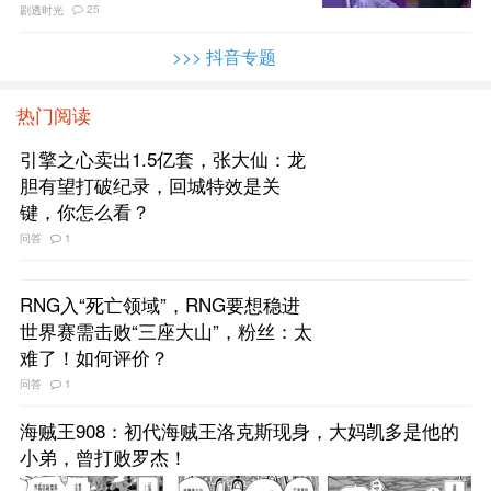
25
剧透时光
>>> 抖音专题
热门阅读
引擎之心卖出1.5亿套，张大仙：龙
胆有望打破纪录，回城特效是关
键，你怎么看？
问答
1
RNG入“死亡领域”，RNG要想稳进
世界赛需击败“三座大山”，粉丝：太
难了！如何评价？
问答
1
海贼王908：初代海贼王洛克斯现身，大妈凯多是他的
小弟，曾打败罗杰！