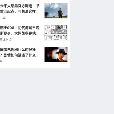
去来大结局官方剧透：书
重回起点，与萧清这样重
小娱
贼王908：初代海贼王洛
斯现身，大妈凯多是他的
弟，曾打败罗杰！
茶冰激凌
国者电视剧什么时候播
？剧情如何讲述了什么样
故事？
乐