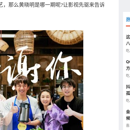
艺，那么黄晓明是哪一期呢?让影视先驱来告诉
这
八
汰
吃
Q
方
图
吃
抖
孤
半
吃
金
候
看
喜