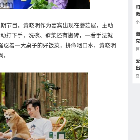
归
澈
逢
小
9日这期节目。黄晓明作为嘉宾出现在蘑菇屋，主动
海
主动打下手，洗碗、劈柴还有搬砖，一看手法就
克
强忍着一大桌子的好饭菜，拼命咽口水，黄晓明
小
抹
啊。
爱
出
的
喜