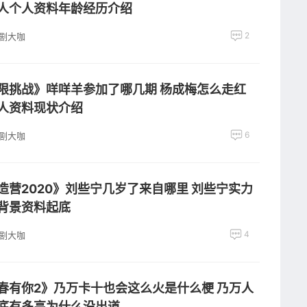
人个人资料年龄经历介绍
2
剧大咖
限挑战》咩咩羊参加了哪几期 杨成梅怎么走红
人资料现状介绍
6
剧大咖
造营2020》刘些宁几岁了来自哪里 刘些宁实力
背景资料起底
4
剧大咖
春有你2》乃万卡十也会这么火是什么梗 乃万人
底有多高为什么没出道