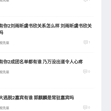
视先驱
有你2刘雨昕虞书欣关系怎么样 刘雨昕虞书欣关
吗
1
视先驱
有你2成团名单都有谁 乃万没出道令人心疼
0
视先驱
大逃脱2嘉宾有谁 郭麒麟是常驻嘉宾吗
0
视先驱