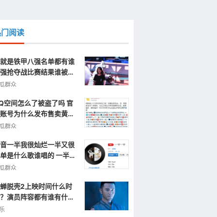
热门阅读
就是铁甲八强名单都有谁
强抢夺战比赛结果谁被淘
了
瓜群众
Q空间怎么了被盗了吗 官
账号为什么发布售卖黄色
片视频信息
瓜群众
音一半我很灿烂一半又很
单是什么歌谁唱的 一半一
完整歌词
瓜群众
蝉脱壳2上映时间什么时
？演员阵容都有谁有什么
点呢？
乐