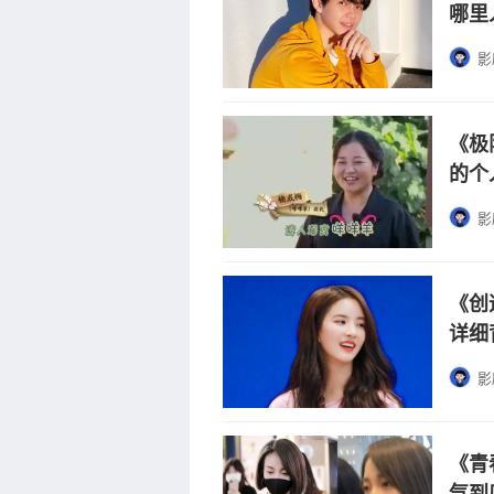
哪里
影
《极
的个
影
《创
详细
影
《青
气到