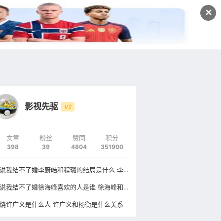
发文
✕
登录
注册
影视先驱
V2
文章
粉丝
赞同
积分
398
39
4804
351900
谁说我结不了婚李蔚皓和程璐的结局是什么 李蔚皓和程璐最后在一起了吗
谁说我结不了婚徐海峰喜欢的人是谁 徐海峰和田蕾是什么关系
烧许广义是什么人 许广义和杨衡是什么关系