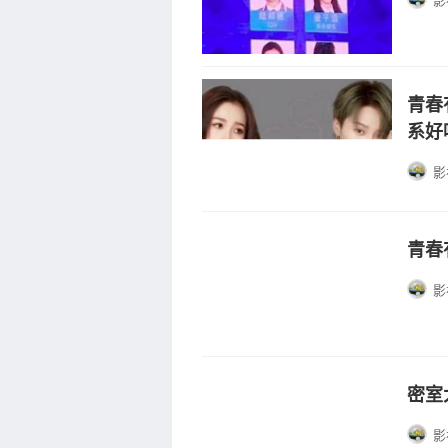
影
青春
系好
影
青春
影
密室
影