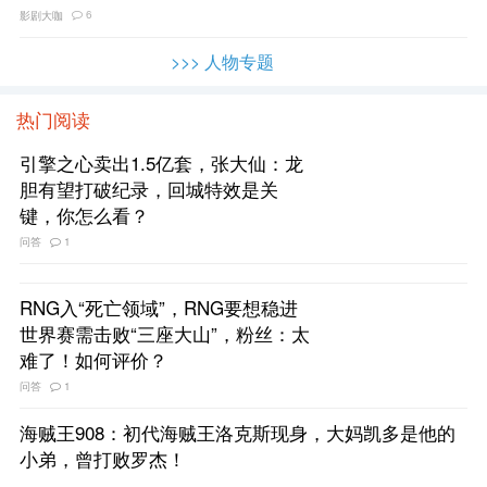
经历介绍
6
影剧大咖
>>> 人物专题
热门阅读
引擎之心卖出1.5亿套，张大仙：龙
胆有望打破纪录，回城特效是关
键，你怎么看？
问答
1
RNG入“死亡领域”，RNG要想稳进
世界赛需击败“三座大山”，粉丝：太
难了！如何评价？
问答
1
海贼王908：初代海贼王洛克斯现身，大妈凯多是他的
小弟，曾打败罗杰！