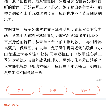
播、兼平面模特。后来慢慢的，朱容君凭借甜美长相和好
听的歌声，开始在网上火了起来。除了她自身努力外，能
够走到如今上千万粉丝的位置，应该也少不了背后团队的
出力。
在网红里，兔子牙朱容君并不算是花瓶，她其实蛮有实力
的。从其个人资料里就能看到，朱容君从2015年到现今，
三层身份的转换，从音乐平台上的主播到歌手，再到跨界
当演员、做综艺。在去年，兔子牙朱容君还凭借歌曲《小
白兔遇上卡布奇诺》获奖;同年还担任了《铁甲雄心第二
季》这档综艺节目的战队经理人。另外，朱容君出演的个
人首部电视剧《夜凛神探》，应该在今年会播出，她在该
剧中出演欧阳楚楚一角。
举报
分享
发评论
猜你喜欢