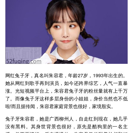
网红兔子牙，真名叫朱容君，年龄27岁，1993年出生的。
她从网红到歌手再到演员，如今还跨界综艺，人气一直暴
涨。光短视频平台上，朱容君兔子牙的粉丝量就有上千万
了。而像兔子牙这样多层身份的小姐姐，身价当然也不低
啦!而且据传闻，朱容君家庭背景也很好，家境殷实。
兔子牙朱容君，她是广西柳州人，自走红到现在，她几乎
没有黑料。其身世背景也很好，原先是酷狗里的一名主