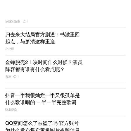
抹茶冰激凌
1
归去来大结局官方剧透：书澈重回
起点，与萧清这样重逢
小小娱
金蝉脱壳2上映时间什么时候？演员
阵容都有谁有什么看点呢？
喜乐
1
抖音一半我很灿烂一半又很孤单是
什么歌谁唱的 一半一半完整歌词
吃瓜群众
QQ空间怎么了被盗了吗 官方账号