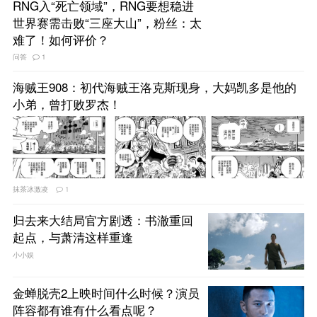
RNG入“死亡领域”，RNG要想稳进
世界赛需击败“三座大山”，粉丝：太
难了！如何评价？
问答
1
海贼王908：初代海贼王洛克斯现身，大妈凯多是他的
小弟，曾打败罗杰！
抹茶冰激凌
1
归去来大结局官方剧透：书澈重回
起点，与萧清这样重逢
小小娱
金蝉脱壳2上映时间什么时候？演员
阵容都有谁有什么看点呢？