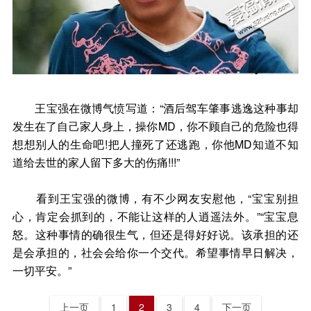
王宝强在微博气愤写道：“酒后驾车肇事逃逸这种事却
发生在了自己家人身上，操你MD，你不顾自己的危险也得
想想别人的生命吧!把人撞死了还逃跑，你他MD知道不知
道给去世的家人留下多大的伤痛!!!”
看到王宝强的微博，有不少网友安慰他，“宝宝别担
心，肯定会抓到的，不能让这样的人逍遥法外。”“宝宝息
怒。这种事情的确很生气，但还是得好好说。该承担的还
是会承担的，社会会给你一个交代。希望事情早日解决，
一切平安。”
上一页
1
2
3
4
下一页