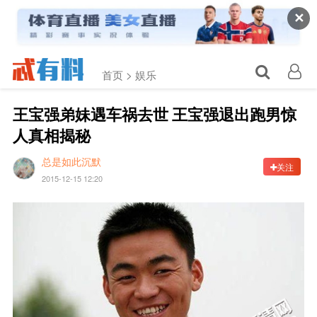
✕
首页 >
娱乐
王宝强弟妹遇车祸去世 王宝强退出跑男惊
人真相揭秘
总是如此沉默
关注
2015-12-15 12:20