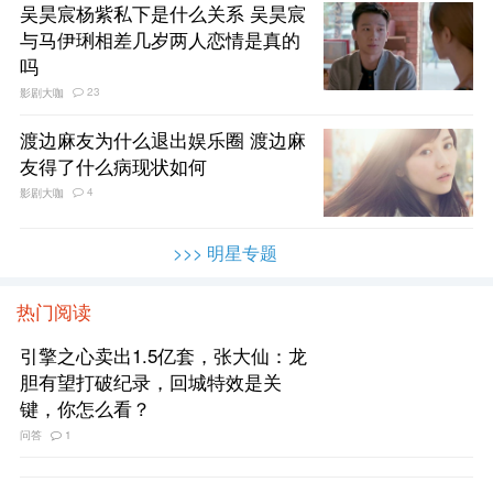
吴昊宸杨紫私下是什么关系 吴昊宸
与马伊琍相差几岁两人恋情是真的
吗
23
影剧大咖
渡边麻友为什么退出娱乐圈 渡边麻
友得了什么病现状如何
4
影剧大咖
>>> 明星专题
热门阅读
引擎之心卖出1.5亿套，张大仙：龙
胆有望打破纪录，回城特效是关
键，你怎么看？
问答
1