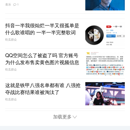
喜乐
1
抖音一半我很灿烂一半又很孤单是
什么歌谁唱的 一半一半完整歌词
吃瓜群众
QQ空间怎么了被盗了吗 官方账号
为什么发布售卖黄色图片视频信息
吃瓜群众
这就是铁甲八强名单都有谁 八强抢
夺战比赛结果谁被淘汰了
吃瓜群众
加载更多