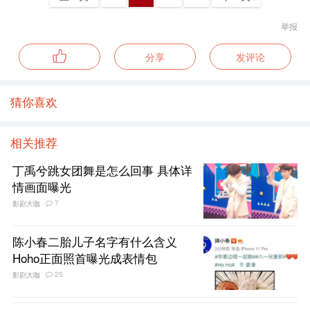
举报
分享
发评论
猜你喜欢
相关推荐
丁禹兮跳女团舞是怎么回事 具体详
情画面曝光
7
影剧大咖
陈小春二胎儿子名字有什么含义
Hoho正面照首曝光成表情包
25
影剧大咖